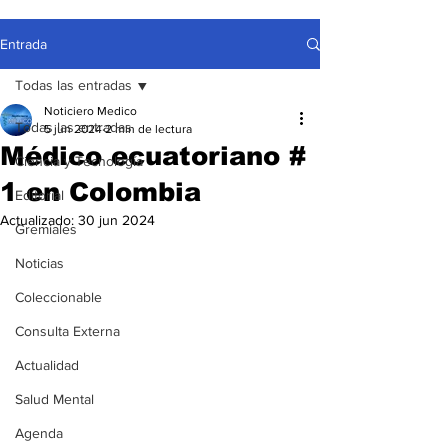
Entrada
Todas las entradas
Noticiero Medico
Todas las entradas
5 jun 2024
2 min de lectura
Médico ecuatoriano #
Ciencia y Tecnología
1 en Colombia
Editorial
Actualizado:
30 jun 2024
Gremiales
Noticias
Coleccionable
Consulta Externa
Actualidad
Salud Mental
Agenda