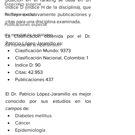
Especiales especial
índice D (índice H de la disciplina), que 
Perfiles especial
Incluye exclusivamente publicaciones y 
citas para una disciplina examinada.
Publicaciones especial
dia mundial de la diabetes
La Clasificación obtenida por el Dr. 
Patricio López-Jaramillo es:
dia mundial de la hipertension
Clasificación Mundo: 9373
Clasificación Nacional, Colombia: 1
Indice D: 90
Citas: 42.953
Publicaciones 437
El Dr. Patricio López-Jaramillo es mejor 
conocido por sus estudios en los 
campos de:
Diabetes mellitus
Cáncer
Epidemiología