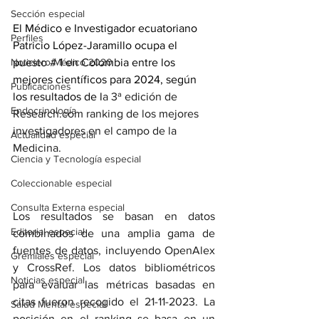
Sección especial
El Médico e Investigador ecuatoriano 
Perfiles
Patricio López-Jaramillo ocupa el 
Noticiero Médico 2020
puesto # 1 en Colombia entre los 
mejores científicos para 2024, según 
Publicaciones
los resultados de l
a 3ª edición de 
Endocrinología
Research.com
 ranking de los mejores 
investigadores en el campo de la 
Actualidad especial
Medicina.
Ciencia y Tecnología especial
Coleccionable especial
Consulta Externa especial
Los resultados se basan en datos 
Editorial especial
combinados de una amplia gama de 
fuentes de datos, incluyendo OpenAlex 
Gremiales especial
y CrossRef. Los datos bibliométricos 
Noticias especial
para evaluar las métricas basadas en 
citas fueron recogido el 21-11-2023. La 
Salud Mental especial
posición en el ranking se basa en un 