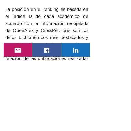
La posición en el ranking es basada en 
el índice D de cada académico de 
acuerdo con la información recopilada 
de OpenAlex y CrossRef, que son los 
datos bibliométricos más destacados y 
conocidos, bases de datos accesibles a 
la comunidad científica, además de la 
relación de las publicaciones realizadas 
dentro de la disciplina seleccionada así 
como los premios y logros de los 
científicos.
Gremiales