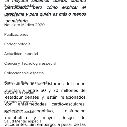
la mayoría sabemos cuándo duermo 
Sección especial
perturbado, pero cómo explicar el 
problema y para quién es más o menos 
Perfiles
un misterio.
Noticiero Médico 2020
Publicaciones
Endocrinología
Actualidad especial
Ciencia y Tecnología especial
Coleccionable especial
Consulta Externa especial
Se estima que los trastornos del sueño 
afectan a entre 50 y 70 millones de 
Editorial especial
estadounidenses y están relacionados 
Gremiales especial
con enfermedades cardiovasculares, 
deterioro cognitivo, disfunción 
Noticias especial
metabólica y mayor riesgo de 
Salud Mental especial
accidentes. Sin embargo, a pesar de las 