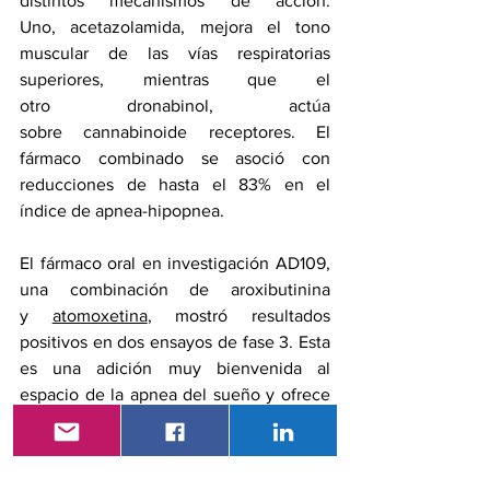
distintos mecanismos de acción. 
Uno, 
acetazolamida
, mejora el tono 
muscular de las vías respiratorias 
superiores, mientras que el 
otro 
dronabinol
, actúa 
sobre 
cannabinoide
 receptores. El 
fármaco combinado se asoció con 
reducciones de hasta el 83% en el 
índice de apnea-hipopnea.
El fármaco oral en investigación AD109, 
una combinación de aroxibutinina 
y 
atomoxetina
, mostró resultados 
positivos en dos ensayos de fase 3. Esta 
es una adición muy bienvenida al 
espacio de la apnea del sueño y ofrece 
la esperanza de una píldora oral para la 
apnea del sueño, dijo Dimitriu.