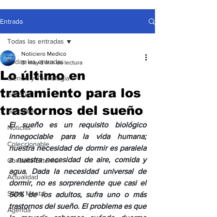
Entrada
Todas las entradas
Noticiero Medico
Todas las entradas
31 may
8 min de lectura
Lo último en
Ciencia y Tecnología
tratamiento para los
Editorial
trastornos del sueño
Gremiales
El sueño es un requisito biológico 
Noticias
innegociable para la vida humana; 
Coleccionable
nuestra necesidad de dormir es paralela 
a nuestra necesidad de aire, comida y 
Consulta Externa
agua. Dada la necesidad universal de 
Actualidad
dormir, no es sorprendente que casi el 
Salud Mental
50% de los adultos, sufra uno o más 
trastornos del sueño. El problema es que 
Agenda