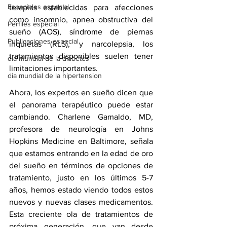
Especiales especial
terapias establecidas para afecciones 
como 
insomnio
, 
apnea obstructiva del 
Perfiles especial
sueño (AOS)
, 
síndrome de piernas 
Publicaciones especial
inquietas
 (RLS), y 
narcolepsia
, los 
tratamientos disponibles suelen tener 
dia mundial de la diabetes
limitaciones importantes.
dia mundial de la hipertension
Ahora, los expertos en sueño dicen que 
el panorama terapéutico puede estar 
cambiando. Charlene Gamaldo, MD, 
profesora de neurología en Johns 
Hopkins Medicine en Baltimore, señala 
que estamos entrando en la edad de oro 
del sueño en términos de opciones de 
tratamiento, justo en los últimos 5-7 
años, hemos estado viendo todos estos 
nuevos y nuevas clases medicamentos. 
Esta creciente ola de tratamientos de 
próxima generación, que van desde 