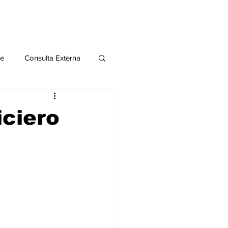
le
Consulta Externa
o 2020
Publicaciones
iciero
al
Salud Mental especial