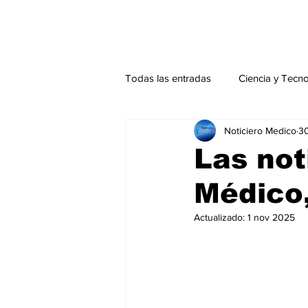
Todas las entradas
Ciencia y Tecn
Noticiero Medico
3
Actualidad
Salud Mental
Las not
Médico
Endocrinología
Actualidad es
Actualizado:
1 nov 2025
Consulta Externa especial
Edi
Especiales especial
Perfiles 