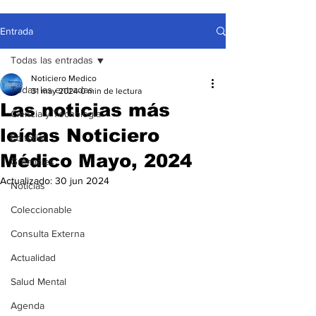
Entrada
Todas las entradas
Noticiero Medico
Todas las entradas
31 may 2024
0 min de lectura
Las noticias más
Ciencia y Tecnología
leídas Noticiero
Editorial
Médico Mayo, 2024
Gremiales
Actualizado:
30 jun 2024
Noticias
Coleccionable
Consulta Externa
Actualidad
Salud Mental
Agenda