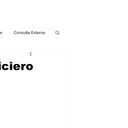
le
Consulta Externa
o 2020
Publicaciones
iciero
al
Salud Mental especial