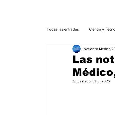
Todas las entradas
Ciencia y Tecn
Noticiero Medico
29
Actualidad
Salud Mental
Las not
Médico,
Endocrinología
Actualidad es
Actualizado:
31 jul 2025
Consulta Externa especial
Edi
Especiales especial
Perfiles 