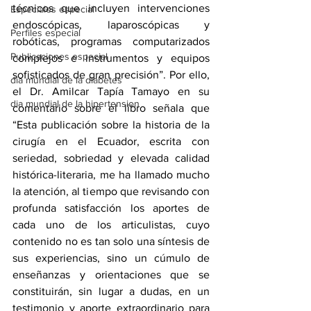
técnicos que incluyen intervenciones 
Especiales especial
endoscópicas, laparoscópicas y 
Perfiles especial
robóticas, programas computarizados 
Publicaciones especial
complejos e instrumentos y equipos 
sofisticados de gran precisión”. Por ello, 
dia mundial de la diabetes
el Dr. Amilcar Tapía Tamayo en su 
dia mundial de la hipertension
comentario sobre el libro señala que 
“Esta publicación sobre la historia de la 
cirugía en el Ecuador, escrita con 
seriedad, sobriedad y elevada calidad 
histórica-literaria, me ha llamado mucho 
la atención, al tiempo que revisando con 
profunda satisfacción los aportes de 
cada uno de los articulistas, cuyo 
contenido no es tan solo una síntesis de 
sus experiencias, sino un cúmulo de 
enseñanzas y orientaciones que se 
constituirán, sin lugar a dudas, en un 
testimonio y aporte extraordinario para 