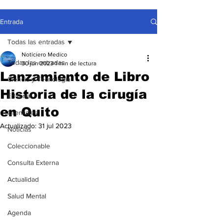
Entrada
Todas las entradas
Noticiero Medico
Todas las entradas
30 jun 2023
1 min de lectura
Lanzamiento de Libro
Ciencia y Tecnología
Historia de la cirugía
Editorial
en Quito
Gremiales
Actualizado:
31 jul 2023
Noticias
Coleccionable
Consulta Externa
Actualidad
Salud Mental
Agenda