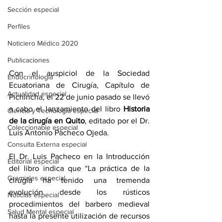
Sección especial
Perfiles
Noticiero Médico 2020
Publicaciones
Con el auspiciol de la Sociedad 
Endocrinología
Ecuatoriana de Cirugía, Capítulo de 
Actualidad especial
Pichincha, el 22 de junio pasado se llevó 
a cabo el lanzamiento del libro 
Historia 
Ciencia y Tecnología especial
de la cirugía en Quito
, editado por el Dr. 
Coleccionable especial
Luis Antonio Pacheco Ojeda.
Consulta Externa especial
El Dr. Luis Pacheco en la Introducción 
Editorial especial
del libro indica que “La práctica de la 
Gremiales especial
cirugía ha tenido una tremenda 
evolución desde los rústicos 
Noticias especial
procedimientos del barbero medieval 
Salud Mental especial
hasta la presente utilización de recursos 