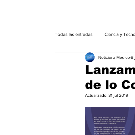
Todas las entradas
Ciencia y Tecn
Noticiero Medico
8 
Actualidad
Salud Mental
Lanzami
de lo 
Endocrinología
Actualidad es
Actualizado:
31 jul 2019
Consulta Externa especial
Edi
Especiales especial
Perfiles 