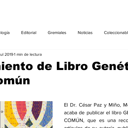
ología
Editorial
Gremiales
Noticias
Coleccionab
jul 2019
1 min de lectura
Agenda
Sección especial
Perfiles
Noticiero Médic
ento de Libro Gené
Común
pecial
Ciencia y Tecnología especial
Coleccionable especi
torial especial
Gremiales especial
Noticias especial
El Dr. César Paz y Miño, Me
acaba de publicar el libro
COMÚN, que es una recopi
especial
Publicaciones especial
dia mundial de la diabetes