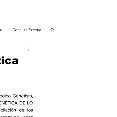
le
Consulta Externa
o 2020
Publicaciones
tica
al
Salud Mental especial
dico Genetista, 
 GENÉTICA DE LO 
lación de los 