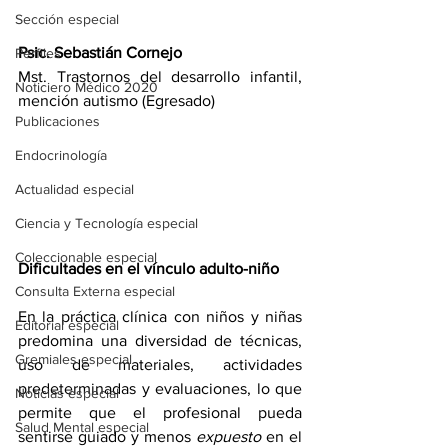
Sección especial
Psic. Sebastián Cornejo
Perfiles
Mst. Trastornos del desarrollo infantil, 
Noticiero Médico 2020
mención autismo (Egresado)
Publicaciones
Endocrinología
Actualidad especial
Ciencia y Tecnología especial
Coleccionable especial
Dificultades en el vínculo adulto-niño
Consulta Externa especial
En la práctica clínica con niños y niñas 
Editorial especial
predomina una diversidad de técnicas, 
Gremiales especial
uso de materiales, actividades 
predeterminadas y evaluaciones, lo que 
Noticias especial
permite que el profesional pueda 
Salud Mental especial
sentirse guiado y menos 
expuesto
 en el 