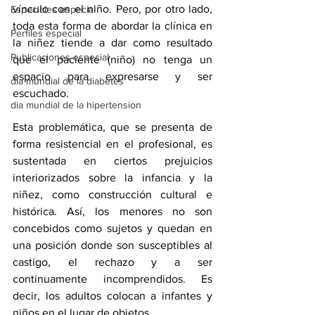
vínculo con el niño. Pero, por otro lado, 
Especiales especial
toda esta forma de abordar la clínica en 
Perfiles especial
la niñez tiende a dar como resultado 
Publicaciones especial
que el paciente (niño) no tenga un 
espacio para expresarse y ser 
dia mundial de la diabetes
escuchado.
dia mundial de la hipertension
Esta problemática, que se presenta de 
forma resistencial en el profesional, es 
sustentada en ciertos prejuicios 
interiorizados sobre la infancia y la 
niñez, como construcción cultural e 
histórica. Así, los menores no son 
concebidos como sujetos y quedan en 
una posición donde son susceptibles al 
castigo, el rechazo y a ser 
continuamente incomprendidos. Es 
decir, los adultos colocan a infantes y 
niños en el lugar de objetos.