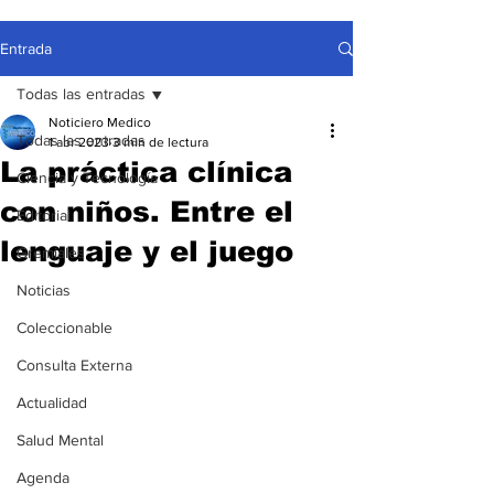
Entrada
Todas las entradas
Noticiero Medico
Todas las entradas
1 abr 2023
3 min de lectura
La práctica clínica
Ciencia y Tecnología
con niños. Entre el
Editorial
lenguaje y el juego
Gremiales
Noticias
Coleccionable
Consulta Externa
Actualidad
Salud Mental
Agenda