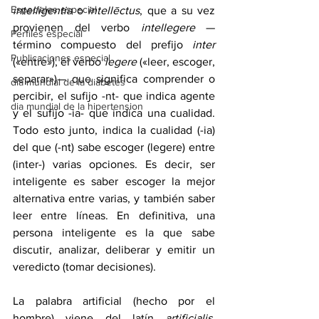
Especiales especial
intelligentia
 o 
intellēctus
, que a su vez 
provienen del verbo 
intellegere
 —
Perfiles especial
término compuesto del prefijo 
inter
Publicaciones especial
(«entre»), el verbo 
legere
 («leer, escoger, 
separar»)— que significa comprender o 
dia mundial de la diabetes
percibir, el sufijo -nt- que indica agente 
dia mundial de la hipertension
y el sufijo -ia- que indica una cualidad. 
Todo esto junto, indica la cualidad (-ia) 
del que (-nt) sabe escoger (legere) entre 
(inter-) varias opciones. Es decir, ser 
inteligente es saber escoger la mejor 
alternativa entre varias, y también saber 
leer entre líneas. En definitiva, una 
persona inteligente es la que sabe 
discutir, analizar, deliberar y emitir un 
veredicto (tomar decisiones).
La palabra artificial (hecho por el 
hombre) viene del latín 
artificialis
, 