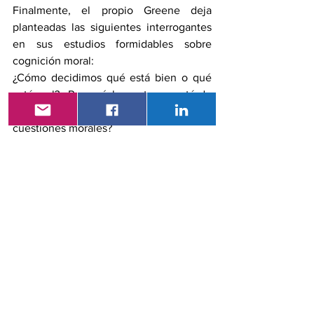
Finalmente, el propio Greene deja 
planteadas las siguientes interrogantes 
en sus estudios formidables sobre 
cognición moral:
¿Cómo decidimos qué está bien o qué 
está mal? ¿Por qué la gente no está de 
acuerdo frecuentemente sobre 
cuestiones morales? 
Cuando estamos de acuerdo, ¿de dónde 
viene ese acuerdo? 
¿Puede una mejor comprensión de la 
moral ayudarnos a resolver los 
problemas que nos dividen?
Se esperan respuestas cada vez más 
concluyentes, analizando la mecánica 
del pensamiento moral, con miras a 
mejorar las decisiones que tomamos 
como individuos y como sociedad. 