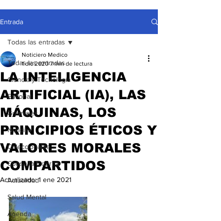
Entrada
Todas las entradas
Noticiero Medico
Todas las entradas
1 dic 2020
7 min de lectura
LA INTELIGENCIA
Ciencia y Tecnología
ARTIFICIAL (IA), LAS
Editorial
MÁQUINAS, LOS
Gremiales
PRINCIPIOS ÉTICOS Y
Noticias
VALORES MORALES
Coleccionable
COMPARTIDOS
Consulta Externa
Actualizado:
1 ene 2021
Actualidad
Salud Mental
Agenda