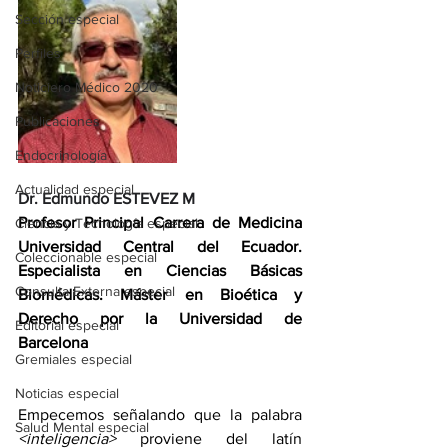
Sección especial
Perfiles
Noticiero Médico 2020
Publicaciones
Endocrinología
Actualidad especial
Dr. Edmundo ESTEVEZ M
Profesor Principal Carrera de Medicina 
Ciencia y Tecnología especial
Universidad Central del Ecuador. 
Coleccionable especial
Especialista en Ciencias Básicas 
Consulta Externa especial
Biomédicas. Máster en Bioética y 
Derecho por la Universidad de 
Editorial especial
Barcelona
Gremiales especial
Noticias especial
Empecemos señalando que la palabra 
Salud Mental especial
<inteligencia>
 proviene del latín 