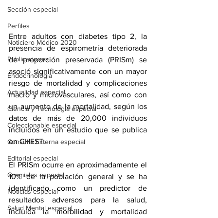
Sección especial
Perfiles
Entre adultos con 
diabetes tipo 2
, la 
Noticiero Médico 2020
presencia de 
espirometría
 deteriorada 
Publicaciones
de proporción preservada (PRISm) se 
asoció significativamente con un mayor 
Endocrinología
riesgo de mortalidad y complicaciones 
Actualidad especial
macro y microvasculares, así como con 
un aumento de la mortalidad, según los 
Ciencia y Tecnología especial
datos de más de 20,000 individuos 
Coleccionable especial
incluidos en un estudio que se publica 
en CHEST.
Consulta Externa especial
Editorial especial
El PRISm ocurre en aproximadamente el 
Gremiales especial
10% de la población general y se ha 
identificado como un predictor de 
Noticias especial
resultados adversos para la salud, 
Salud Mental especial
incluida la morbilidad y mortalidad 