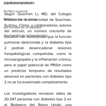
cardiorrespiratoria. 
Especiales especial
Perfiles especial
Según Guochen Li, MD, del Colegio 
Publicaciones especial
Médico de la Universidad de Soochow, 
Suzhou, China, y colaboradores autores 
dia mundial de la diabetes
del artículo, un número creciente de 
dia mundial de la hipertension
estudios han demostrado que la función 
pulmonar deteriorada y la diabetes tipo 
2 podrían desencadenar lesiones 
fisiopatológicas compartidas, como la 
microangiopatía y la inflamación crónica, 
pero el papel potencial de PRISm como 
un predictor temprano de resultados 
adversos en pacientes con diabetes tipo 
2 no se ha examinado completamente.
Los investigadores revisaron datos de 
20.047 personas con diabetes tipo 2 en 
el Biobanco del Reino Unido, una 