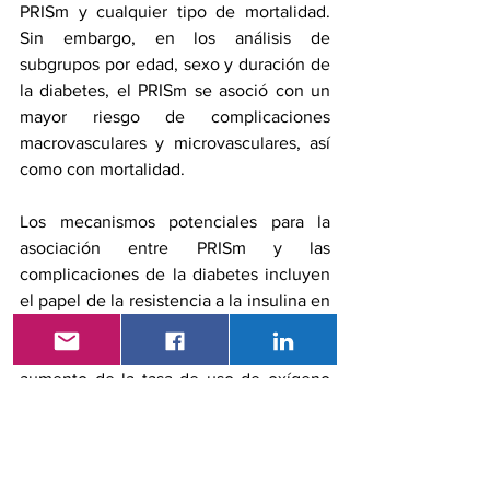
PRISm y cualquier tipo de mortalidad. 
Sin embargo, en los análisis de 
subgrupos por edad, sexo y duración de 
la diabetes, el PRISm se asoció con un 
mayor riesgo de complicaciones 
macrovasculares y microvasculares, así 
como con mortalidad.
Los mecanismos potenciales para la 
asociación entre PRISm y las 
complicaciones de la diabetes incluyen 
el papel de la resistencia a la 
insulina
 en 
la exacerbación del daño pulmonar en 
pacientes con diabetes tipo 2, el 
aumento de la tasa de uso de oxígeno 
suplementario entre las personas con 
PRISm y la mayor prevalencia de 
agrandamiento de la arteria pulmonar en 
los sujetos con PRISm.