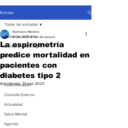
Entrada
Todas las entradas
Noticiero Medico
Todas las entradas
31 jul 2023
3 min de lectura
La espirometría
Ciencia y Tecnología
predice mortalidad en
Editorial
pacientes con
Gremiales
diabetes tipo 2
Noticias
Actualizado:
31 ago 2023
Coleccionable
Consulta Externa
Actualidad
Salud Mental
Agenda