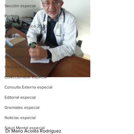
Sección especial
Perfiles
Noticiero Médico 2020
Publicaciones
Endocrinología
Actualidad especial
Ciencia y Tecnología especial
Coleccionable especial
Consulta Externa especial
Editorial especial
Gremiales especial
Noticias especial
Salud Mental especial
Dr Mario Acosta Rodríguez