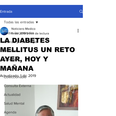
Entrada
Todas las entradas
Noticiero Medico
Todas las entradas
1 nov 2019
5 min de lectura
LA DIABETES
Ciencia y Tecnología
MELLITUS UN RETO
Editorial
AYER, HOY Y
Gremiales
MAÑANA
Noticias
Actualizado:
1 dic 2019
Coleccionable
Consulta Externa
Actualidad
Salud Mental
Agenda