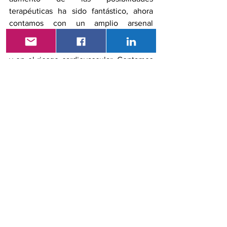
terapéuticas ha sido fantástico, ahora 
contamos con un amplio arsenal 
farmacológico que posibilita un manejo 
fisiopatológico, centrado en el paciente 
y en el riesgo cardiovascular. Contamos 
con diferentes análogos de insulina, 
sulfonilureas de tercera generación, 
insulino sensibilizadores como las 
tiazoledinedionas, incretinas 
(inhibidores DPP-4 y agonistas GLP1) 
inhibidores de la absorción renal de 
glucosa SGLP2i. Por primera vez 
contamos con productos que pueden 
asegurarnos una disminución de la 
mortalidad cardiovascular
Pero nuevamente la disparidad emerge, 
mientras en las unidades de salud 