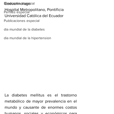
Especiales especial
Endocrinologo 
Hospital Metropolitano, Pontificia 
Perfiles especial
Universidad Católica del Ecuador 
Publicaciones especial
dia mundial de la diabetes
dia mundial de la hipertension
La diabetes mellitus es el trastorno 
metabólico de mayor prevalencia en el 
mundo y causante de enormes costos 
humanos, sociales y económicos para 