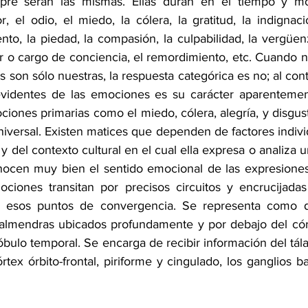
re serán las mismas. Ellas duran en el tiempo y mot
 el odio, el miedo, la cólera, la gratitud, la indignació
ento, la piedad, la compasión, la culpabilidad, la vergüenza
ar o cargo de conciencia, el remordimiento, etc. Cuando 
 son sólo nuestras, la respuesta categórica es no; al contr
evidentes de las emociones es su carácter aparentement
iones primarias como el miedo, cólera, alegría, y disgusto
versal. Existen matices que dependen de factores individ
y del contexto cultural en el cual ella expresa o analiza 
ocen muy bien el sentido emocional de las expresiones 
ciones transitan por precisos circuitos y encrucijadas
 esos puntos de convergencia. Se representa como d
almendras ubicados profundamente y por debajo del córt
 lóbulo temporal. Se encarga de recibir información del tá
ex órbito-frontal, piriforme y cingulado, los ganglios b