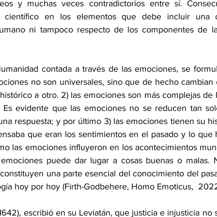
neos y muchas veces contradictorios entre sí. Consec
científico en los elementos que debe incluir una cla
 humano ni tampoco respecto de los componentes de la
 Humanidad contada a través de las emociones, se formul
mociones no son universales, sino que de hecho cambian d
histórico a otro. 2) las emociones son más complejas de 
r. Es evidente que las emociones no se reducen tan sol
na respuesta; y por último 3) las emociones tienen su histo
ensaba que eran los sentimientos en el pasado y lo que 
cómo las emociones influyeron en los acontecimientos mund
 emociones puede dar lugar a cosas buenas o malas. 
; constituyen una parte esencial del conocimiento del pas
ología hoy por hoy (Firth-Godbehere, Homo Emoticus,  2022
42), escribió en su Leviatán, que justicia e injusticia no s