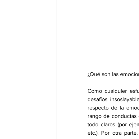
dia mundial de la hipertension
¿Qué son las emocio
Como cualquier esfue
desafíos insoslayabl
respecto de la emoc
rango de conductas 
todo claros (por eje
etc.). Por otra par