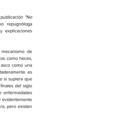
 publicación 
"No 
o repugnóloga 
 explicaciones 
n mecanismo de 
tos como heces, 
vómito y personas que pueden ser contagiosas. Steven Pinker considera al asco como una 
daderamente es 
 si supiera que 
nales del siglo 
de enfermedades 
y evidentemente 
a, pero existen 