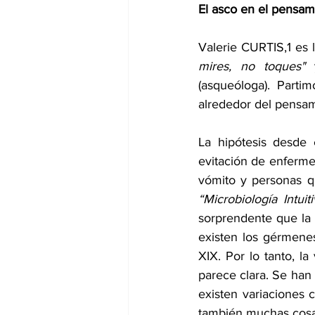
El asco en el pensam
Valerie CURTIS,1 es l
mires, no toques"
 
(asqueóloga). Parti
alrededor del pensam
La hipótesis desde 
evitación de enferme
“Microbiología Intuiti
sorprendente que la 
existen los gérmenes
XIX. Por lo tanto, l
parece clara. Se han
existen variaciones 
también muchas cos