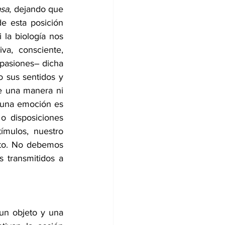
asa
, dejando que 
e esta posición 
la biología nos 
a, consciente, 
pasiones– dicha 
sus sentidos y 
 una manera ni 
 una emoción es 
o disposiciones 
mulos, nuestro 
to. No debemos 
 transmitidos a 
n objeto y una 