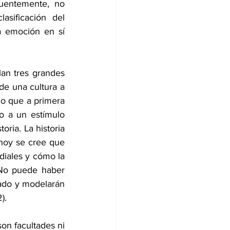
uentemente, no 
sificación del 
 emoción en sí 
an tres grandes 
e una cultura a 
lo que a primera 
o a un estímulo 
ria. La historia 
hoy se cree que 
iales y cómo la 
No puede haber 
ado y modelarán 
).
on facultades ni 