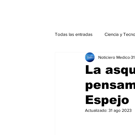
Todas las entradas
Ciencia y Tecn
Noticiero Medico
31
Actualidad
Salud Mental
La asqu
pensami
Endocrinología
Actualidad es
Espejo
Consulta Externa especial
Edi
Actualizado:
31 ago 2023
Especiales especial
Perfiles 