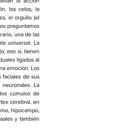
ivan la acción 
n, los celos, la 
, el orgullo (el 
nos preguntamos 
ario, una de las 
e universal. La 
, eso si, tienen 
uales ligados al 
una emoción. Los 
faciales de sus 
 neuronales. La 
os cúmulos de 
ex cerebral, en 
lamo, hipocampo, 
asales y también 