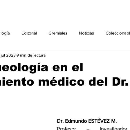
ología
Editorial
Gremiales
Noticias
Coleccionab
 jul 2023
9 min de lectura
Agenda
Sección especial
Perfiles
Noticiero Médic
eología en el
ento médico del Dr.
pecial
Ciencia y Tecnología especial
Coleccionable especi
torial especial
Gremiales especial
Noticias especial
Dr. Edmundo ESTÉVEZ M.
especial
Publicaciones especial
dia mundial de la diabetes
Profesor – investigador un