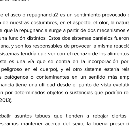
e el asco o repugnancia2 es un sentimiento provocado co
 de nuestras costumbres, en el aspecto, el olor, la natur
e que la repugnancia surge a partir de dos mecanismos es
na función distintos. Estos dos sistemas paralelos fuero
ana, y son los responsables de provocar la misma reacció
 sistemas tendría que ver con el rechazo de los alimentos
 esta es una vía que se centra en la incorporación por
peligroso en el cuerpo), y el otro sistema estaría rel
s patógenos o contaminantes en un sentido más ampli
ancia tiene una utilidad desde el punto de vista evoluti
n por determinados objetos o sustancias que podrían resu
2013).
batir asuntos tabues que tienden a rebajar ciertas 
seamos mantener acerca del sexo, la buena presencia