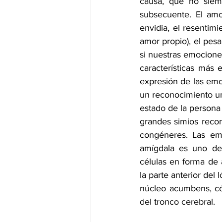
causa, que no siemp
subsecuente. El amor,
envidia, el resentimi
amor propio), el pes
si nuestras emociones
características más 
expresión de las emoc
un reconocimiento uni
estado de la persona 
grandes simios recon
congéneres. Las emo
amígdala es uno de
células en forma de 
la parte anterior del
núcleo acumbens, córt
del tronco cerebral.