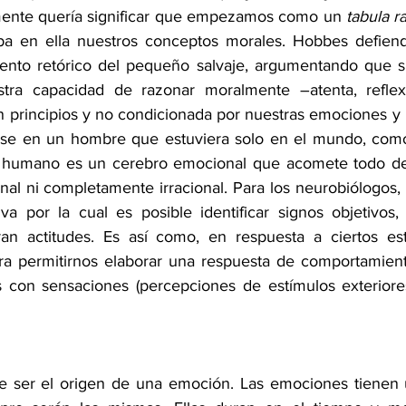
 mente quería significar que empezamos como un 
tabula r
iba en ella nuestros conceptos morales. Hobbes defiend
nto retórico del pequeño salvaje, argumentando que si 
tra capacidad de razonar moralmente –atenta, reflexiv
n principios y no condicionada por nuestras emociones y 
rse en un hombre que estuviera solo en el mundo, como 
o humano es un cerebro emocional que acomete todo de
al ni completamente irracional. Para los neurobiólogos,
va por la cual es posible identificar signos objetivos, 
n actitudes. Es así como, en respuesta a ciertos estí
ra permitirnos elaborar una respuesta de comportamien
 con sensaciones (percepciones de estímulos exteriores
 ser el origen de una emoción. Las emociones tienen u