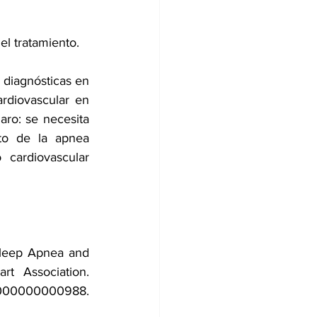
el tratamiento.
 diagnósticas en 
rdiovascular en 
ro: se necesita 
to de la apnea 
 cardiovascular
Sleep Apnea and 
Cardiovascular Disease: A Scientific Statement From the American Heart Association. 
000000000988. 