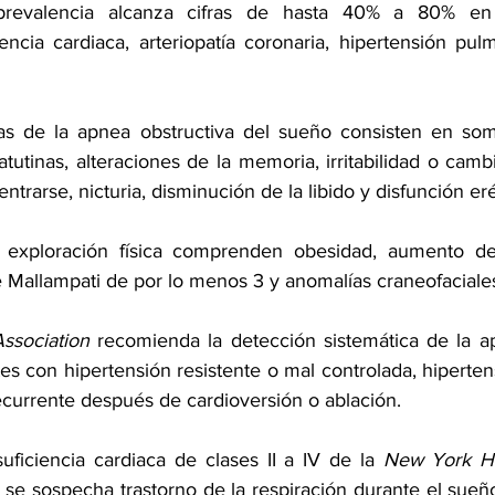
prevalencia alcanza cifras de hasta 40% a 80% en 
iencia cardiaca, 
arteriopatía coronaria
, 
hipertensión pul
as de la apnea obstructiva del sueño consisten en somn
tutinas, alteraciones de la memoria, irritabilidad o cambi
trarse, nicturia, disminución de la libido y 
disfunción eré
 exploración física comprenden obesidad, aumento del
e Mallampati de por lo menos 3 y anomalías craneofaciale
ssociation
 recomienda la detección sistemática de la ap
es con hipertensión resistente o mal controlada, hiperten
 recurrente después de cardioversión o ablación.
uficiencia cardiaca de clases II a IV de la 
New York He
se sospecha trastorno de la respiración durante el sueñ