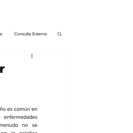
le
Consulta Externa
o 2020
Publicaciones
r
al
Salud Mental especial
eño
 es común en 
ermedades 
 menudo no se 