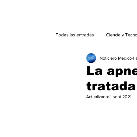
Todas las entradas
Ciencia y Tecn
Noticiero Medico
1 
Actualidad
Salud Mental
La apne
tratada
Endocrinología
Actualidad es
Actualizado:
1 sept 2021
Consulta Externa especial
Edi
Especiales especial
Perfiles 