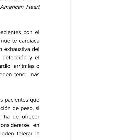
American Heart 
cientes con el 
muerte cardiaca 
 exhaustiva del 
 detección y el 
ardio
, arritmias o 
ueden tener más 
s pacientes que 
ción de peso, si 
 ha de ofrecer 
onsiderarse en 
pacientes con apnea obstructiva del sueño leve a moderada o que no pueden tolerar la 