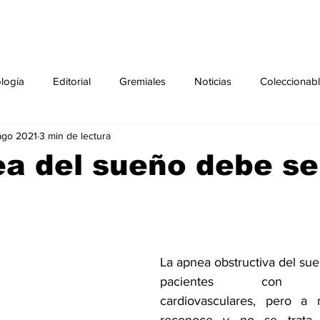
ología
Editorial
Gremiales
Noticias
Coleccionab
ago 2021
3 min de lectura
Agenda
Sección especial
Perfiles
Noticiero Médic
a del sueño debe se
pecial
Ciencia y Tecnología especial
Coleccionable especi
torial especial
Gremiales especial
Noticias especial
La 
apnea obstructiva del su
pacientes con enf
cardiovasculares, pero a
especial
Publicaciones especial
dia mundial de la diabetes