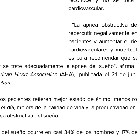
reconoce y no se trata e
cardiovascular.
 "La apnea obstructiva del sueño puede 
repercutir negativamente en 
pacientes y aumentar el ri
cardiovasculares y muerte. E
es para recomendar que s
y se trate adecuadamente la apnea del sueño", afirma u
ican Heart Association
 (AHA),¹ 
publicada
 el 21 de juni
ation.
los pacientes refieren mejor estado de ánimo, menos ro
l día, mejora de la calidad de vida y la productividad en el
ea obstructiva del sueño.
a del sueño ocurre en casi 34% de los hombres y 17% de