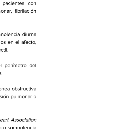
pacientes con 
monar
, 
fibrilación 
olencia diurna 
os en el afecto, 
ctil
.
 perímetro del 
s.
nea obstructiva 
sión pulmonar o 
art Association
o o somnolencia 