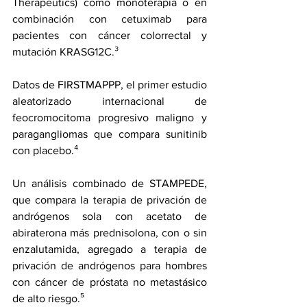
Therapeutics) como monoterapia o en 
combinación con 
cetuximab
 para 
pacientes con 
cáncer colorrectal 
y 
mutación KRASG12C.³
Datos de 
FIRSTMAPPP
, el primer estudio 
aleatorizado internacional de 
feocromocitoma
 progresivo maligno y 
paragangliomas que compara 
sunitinib
con placebo.⁴
Un análisis combinado de 
STAMPEDE
, 
que compara la terapia de privación de 
andrógenos sola con acetato de 
abiraterona
 más 
prednisolona
, con o sin 
enzalutamida
, agregado a terapia de 
privación de andrógenos para hombres 
con cáncer de próstata no metastásico 
de alto riesgo.⁵