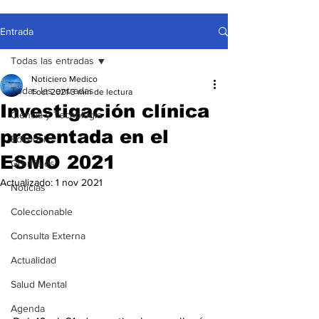
Entrada
Todas las entradas
Noticiero Medico
Todas las entradas
1 oct 2021
3 min de lectura
Investigación clínica
Ciencia y Tecnología
presentada en el
Editorial
ESMO 2021
Gremiales
Actualizado:
1 nov 2021
Noticias
Coleccionable
Consulta Externa
Actualidad
Salud Mental
Agenda