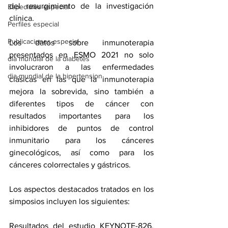
del resurgimiento de la investigación 
Especiales especial
clínica.
Perfiles especial
Publicaciones especial
Los datos sobre inmunoterapia 
presentados en ESMO 2021 no solo 
dia mundial de la diabetes
involucraron a las enfermedades 
dia mundial de la hipertension
clásicas en las que la inmunoterapia 
mejora la sobrevida, sino también a 
diferentes tipos de cáncer con 
resultados importantes para los 
inhibidores de puntos de control 
inmunitario para los cánceres 
ginecológicos, así como para los 
cánceres colorrectales y gástricos. 
Los aspectos destacados tratados en los 
simposios incluyen los siguientes:
Resultados del estudio 
KEYNOTE-826
, 