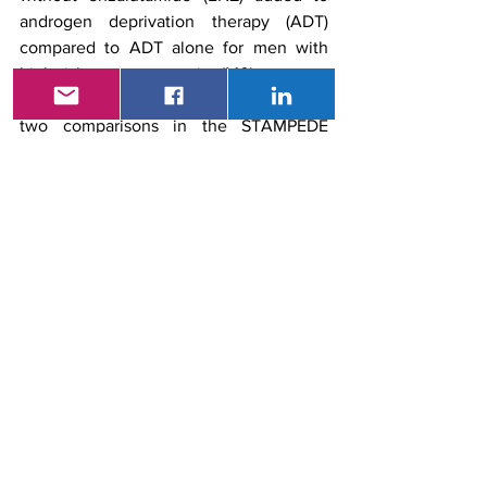
androgen deprivation therapy (ADT) 
compared to ADT alone for men with 
high-risk non-metastatic (M0) prostate 
cancer (PCa): Combined analysis from 
two comparisons in the STAMPEDE 
platform protocol. European Society of 
Medical Oncology (ESMO) 2021. 
Presentación 19 de septiembre de 2021.
6.      Fizazi K. LBA5_PR - A phase III trial 
with a 2x2 factorial design in men with 
de novo metastatic castration-sensitive 
prostate cancer: Overall survival with 
abiraterone acetate plus prednisone in 
PEACE-1. European Society of Medical 
Oncology (ESMO) 2021. Presentación 19 
de septiembre de 2021.
7.      Shepherd ST. 1557O - Adaptive 
immunity to SARS-CoV-2 infection and 