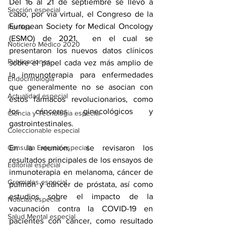
Del 16 al 21 de septiembre se llevó a 
Sección especial
cabo, por vía virtual, el Congreso de la 
European Society for Medical Oncology
Perfiles
(ESMO) de 2021
,  en el cual se 
Noticiero Médico 2020
presentaron los nuevos datos clínicos 
Publicaciones
sobre el papel cada vez más amplio de 
la inmunoterapia para enfermedades 
Endocrinología
que generalmente no se asocian con 
Actualidad especial
estos fármacos revolucionarios, como 
los cánceres ginecológicos y 
Ciencia y Tecnología especial
gastrointestinales. 
Coleccionable especial
En la reunión,  se revisaron los 
Consulta Externa especial
resultados principales de los ensayos de 
Editorial especial
inmunoterapia en 
melanoma
, cáncer de 
Gremiales especial
pulmón y 
cáncer de próstata
, así como 
estudios sobre el impacto de la 
Noticias especial
vacunación contra la COVID-19 en 
Salud Mental especial
pacientes con cáncer, como resultado 