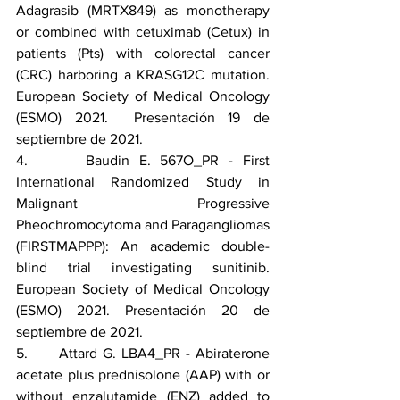
Adagrasib (MRTX849) as monotherapy 
or combined with cetuximab (Cetux) in 
patients (Pts) with colorectal cancer 
(CRC) harboring a KRASG12C mutation. 
European Society of Medical Oncology 
(ESMO) 2021.  Presentación 19 de 
septiembre de 2021.
4.      Baudin E. 567O_PR - First 
International Randomized Study in 
Malignant Progressive 
Pheochromocytoma and Paragangliomas 
(FIRSTMAPPP): An academic double-
blind trial investigating sunitinib. 
European Society of Medical Oncology 
(ESMO) 2021. Presentación 20 de 
septiembre de 2021.
5.      Attard G. LBA4_PR - Abiraterone 
acetate plus prednisolone (AAP) with or 
without enzalutamide (ENZ) added to 