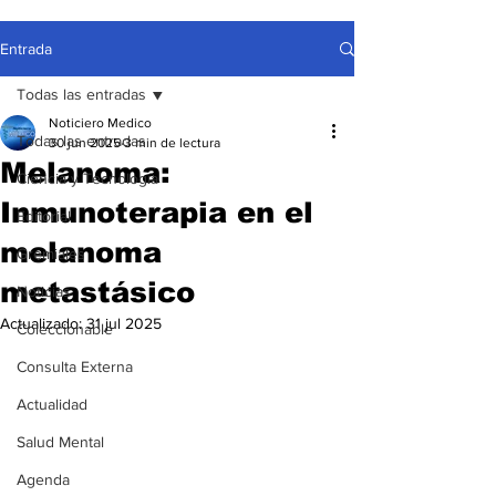
Entrada
Todas las entradas
Noticiero Medico
Todas las entradas
30 jun 2025
3 min de lectura
Melanoma:
Ciencia y Tecnología
Inmunoterapia en el
Editorial
melanoma
Gremiales
metastásico
Noticias
Actualizado:
31 jul 2025
Coleccionable
Consulta Externa
Actualidad
Salud Mental
Agenda