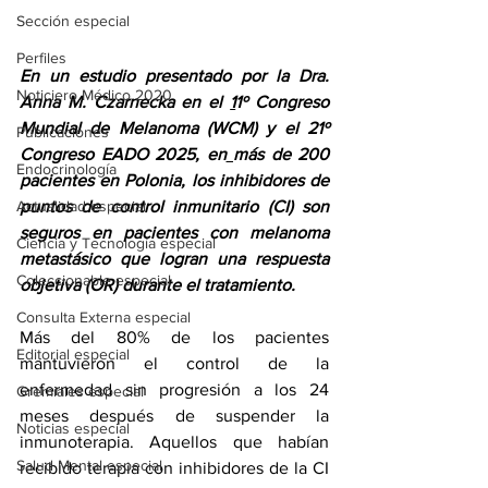
Sección especial
Perfiles
En un estudio presentado por la Dra. 
Noticiero Médico 2020
Anna M. Czarnecka en el 
1
1º Congreso 
Mundial de Melanoma (WCM) y el 21º 
Publicaciones
Congreso EADO 2025
,
 en
más de 200 
Endocrinología
pacientes en Polonia, los inhibidores de 
Actualidad especial
puntos de control inmunitario (CI) son 
seguros en pacientes con melanoma 
Ciencia y Tecnología especial
metastásico que logran una respuesta 
Coleccionable especial
objetiva (OR) durante el tratamiento.
Consulta Externa especial
Más del 80% de los pacientes 
Editorial especial
mantuvieron el control de la 
enfermedad sin progresión a los 24 
Gremiales especial
meses después de suspender la 
Noticias especial
inmunoterapia. Aquellos que habían 
Salud Mental especial
recibido terapia con inhibidores de la CI 