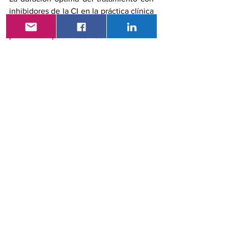
inhibidores de la CI en la práctica clínica 
habitual no se ha definido claramente 
para los pacientes con melanoma 
metastásico, y los debates sobre las 
estrategias de desescalada están en 
curso. Estos hallazgos sugieren que una 
suspensión intencional de la 
inmunoterapia hasta la progresión de la 
enfermedad es un enfoque seguro y 
efectivo en los pacientes que logran una 
respuesta durante el tratamiento inicial, 
concluyeron los investigadores.
especiales
inmunoterapia
melanoma
Sección especial