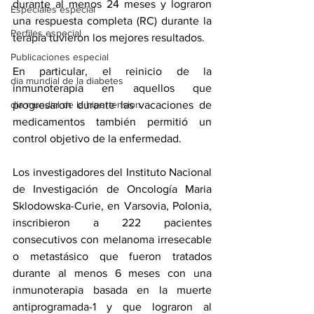
durante al menos 24 meses y lograron 
Especiales especial
una respuesta completa (RC) durante la 
Perfiles especial
terapia tuvieron los mejores resultados.
Publicaciones especial
En particular, el reinicio de la 
dia mundial de la diabetes
inmunoterapia en aquellos que 
dia mundial de la hipertension
progresaron durante las vacaciones de 
medicamentos también permitió un 
control objetivo de la enfermedad.
Los investigadores del Instituto Nacional 
de Investigación de Oncología Maria 
Sklodowska-Curie, en Varsovia, Polonia, 
inscribieron a 222 pacientes 
consecutivos con melanoma irresecable 
o metastásico que fueron tratados 
durante al menos 6 meses con una 
inmunoterapia basada en la muerte 
antiprogramada-1 y que lograron al 