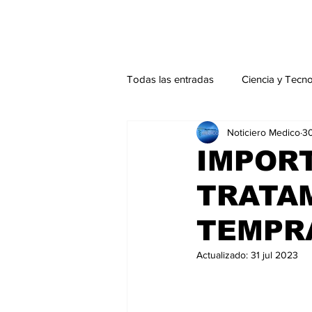
Todas las entradas
Ciencia y Tecn
Noticiero Medico
30
Actualidad
Salud Mental
IMPORT
TRATAM
Endocrinología
Actualidad es
TEMPR
Consulta Externa especial
Edi
Actualizado:
31 jul 2023
Especiales especial
Perfiles 