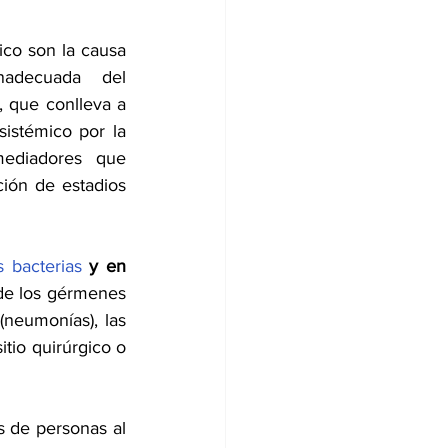
ico son la causa 
adecuada del 
 que conlleva a 
istémico por la 
ediadores que 
ión de estadios 
s bacterias
 y en 
 de los gérmenes 
neumonías), las 
itio quirúrgico o 
s de personas al 