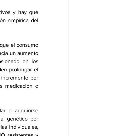
tivos y hay que 
ón empírica del 
rque el consumo 
ncia un aumento 
sionado en los 
en prolongar el 
 incremente por 
s medicación o 
ar o adquirirse 
l genético por 
s individuales, 
O resistentes y 