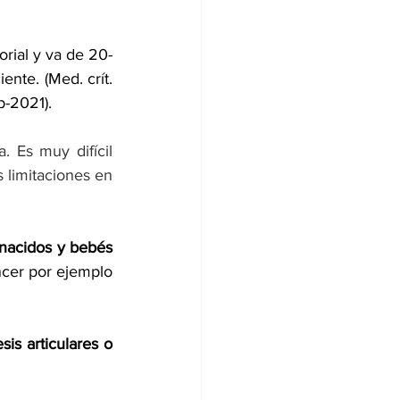
orial y va de 20-
te. (Med. crít. 
b-2021). 
 Es muy difícil 
 limitaciones en 
nacidos y bebés 
cer por ejemplo 
is articulares o 