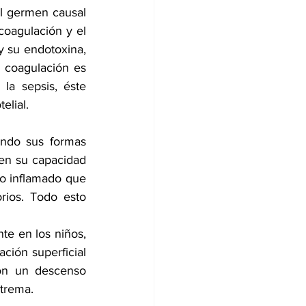
el germen causal 
coagulación y el 
y su endotoxina, 
coagulación es 
la sepsis, éste 
elial. 
ndo sus formas 
en su capacidad 
do inflamado que 
rios. Todo esto 
te en los niños, 
ción superficial 
on un descenso 
trema. 