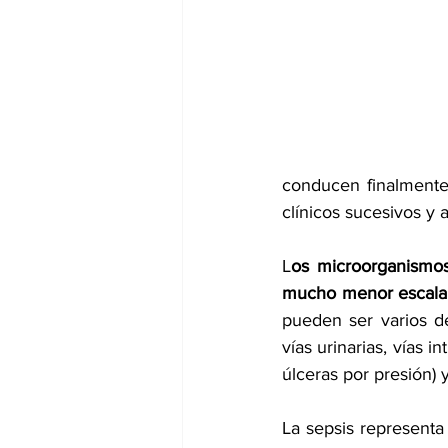
dia mundial de la hipertension
conducen finalmente 
clínicos sucesivos y
L
os microorganismos
mucho menor escala
pueden ser varios de
vías urinarias, vías in
úlceras por presión) 
La sepsis representa 