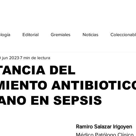
ología
Editorial
Gremiales
Noticias
Coleccionab
 jun 2023
7 min de lectura
Agenda
Sección especial
Perfiles
Noticiero Médic
ANCIA DEL
IENTO ANTIBIOTIC
pecial
Ciencia y Tecnología especial
Coleccionable especi
ANO EN SEPSIS
torial especial
Gremiales especial
Noticias especial
Ramiro Salazar Irigoyen
especial
Publicaciones especial
dia mundial de la diabetes
Médico Patólogo Clínico 