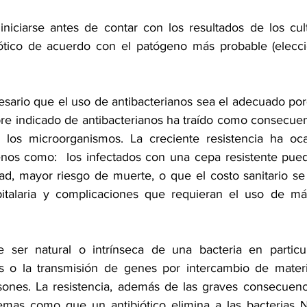
iniciarse antes de contar con los resultados de los cul
iótico de acuerdo con el patógeno más probable (elecci
sario que el uso de antibacterianos sea el adecuado po
re indicado de antibacterianos ha traído como consecue
e los microorganismos. La creciente resistencia ha oca
nos como:  los infectados con una cepa resistente pued
d, mayor riesgo de muerte, o que el costo sanitario se
italaria y complicaciones que requieran el uso de má
e ser natural o intrínseca de una bacteria en particul
 o la transmisión de genes por intercambio de materia
ones. La resistencia, además de las graves consecuencia
emas como que un antibiótico elimina a las bacterias N