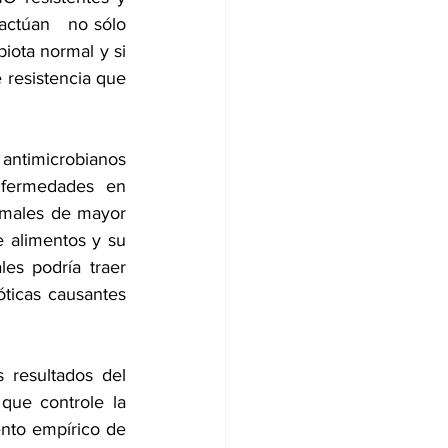
ctúan   no sólo 
iota normal y si 
resistencia que 
timicrobianos   
nfermedades en 
imales de mayor 
 alimentos y su 
es podría traer 
ticas causantes 
resultados del 
que controle la 
nto empírico de 