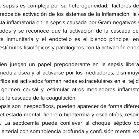
la sepsis es compleja por su heterogeneidad:  factores d
ados de activación de los sistemas de la inflamación, la 
ta inflamatoria en la sepsis causada por Gram-negativos 
ados y se reconoce que la activación de la cascada de 
a inmunitaria y el endotelio es el blanco principal en 
stímulos fisiológicos y patológicos con la activación endot
bién juegan un papel preponderante en la sepsis libera
edula ósea y al activarse por los mediadores, disminuy
ófilos así activados forman redes extracelulares en el teji
l germen causal y estimular otros mediadores inflamato
de la cascada de la coagulación.
psis son inespecíficos, pueden aparecer de forma diferen
l estado mental, fiebre o hipotermia y escalofríos, respira
n. La septicemia puede conllevar al choque séptico c
n arterial con somnolencia profunda y confusión mental ex