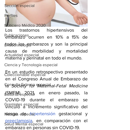
Sección especial
Perfiles
Noticiero Médico 2020
Los trastornos hipertensivos del 
Publicaciones
embarazo ocurren en 10% a 15% de 
todos los embarazos y son la principal 
Endocrinología
causa de morbilidad y mortalidad 
Actualidad especial
materna y perinatal en todo el mundo. 
Ciencia y Tecnología especial
En un estudio retrospectivo presentado 
Coleccionable especial
en el Congreso Anual de Embarazo de 
Consulta Externa especial
la 
Society for Maternal-Fetal Medicine
(SMFM) 2021, en enero pasado, la 
Editorial especial
COVID-19 durante el embarazo se 
Gremiales especial
vinculó a incremento significativo del 
riesgo de 
hipertensión
 gestacional y 
Noticias especial
preeclampsia
, en comparación con el 
Salud Mental especial
embarazo en personas sin COVID-19. 