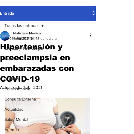
Entrada
Todas las entradas
Noticiero Medico
Todas las entradas
1 mar 2021
3 min de lectura
Hipertensión y
Ciencia y Tecnología
preeclampsia en
Editorial
embarazadas con
Gremiales
COVID-19
Noticias
Actualizado:
1 abr 2021
Coleccionable
Consulta Externa
Actualidad
Salud Mental
Agenda