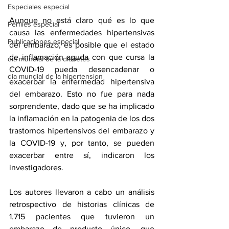
Especiales especial
Aunque no está claro qué es lo que 
Perfiles especial
causa las enfermedades hipertensivas 
Publicaciones especial
del embarazo, es posible que el estado 
de inflamación aguda con que cursa la 
dia mundial de la diabetes
COVID-19 pueda desencadenar o 
dia mundial de la hipertension
exacerbar la enfermedad hipertensiva 
del embarazo. Esto no fue para nada 
sorprendente, dado que se ha implicado 
la inflamación en la patogenia de los dos 
trastornos hipertensivos del embarazo y 
la COVID-19 y, por tanto, se pueden 
exacerbar entre sí, indicaron los 
investigadores. 
Los autores llevaron a cabo un análisis 
retrospectivo de historias clínicas de 
1.715 pacientes que tuvieron un 
embarazo de producto único, que 