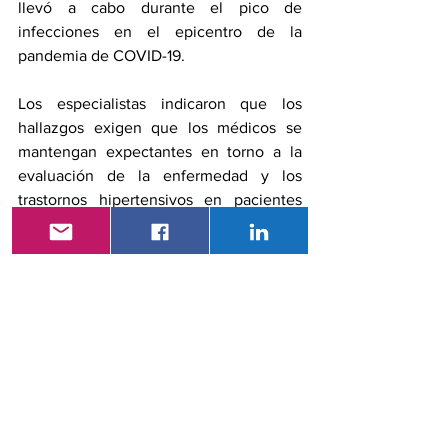
llevó a cabo durante el pico de 
infecciones en el epicentro de la 
pandemia de COVID-19.
Los especialistas indicaron que los 
hallazgos exigen que los médicos se 
mantengan expectantes en torno a la 
evaluación de la enfermedad y los 
trastornos hipertensivos en pacientes 
que resulten positivas en las pruebas de 
COVID-19.
Además, a estas mujeres hay que 
informarles sobre los trastornos 
hipertensivos y los síntomas comunes a 
fin de facilitar el diagnóstico y el 
tratamiento oportunos. Consideran que 
esto es de especial interés en las 
mujeres que no están gravemente 