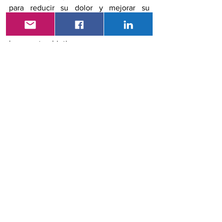
para reducir su dolor y mejorar su 
función y calidad de vida. Obtener 
comentarios del público es esencial para 
lograr este objetivo.
Referencia
Deborah Dowell, Kathleen R. 
Ragan, Christopher M. Jones, Grant 
T. Baldwin, Roger Chou. CDC 
Clinical Practice Guideline for 
Prescribing Opioids–United States, 
2022.
Noticias