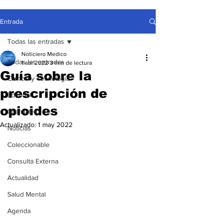
Entrada
Todas las entradas
Noticiero Medico
Todas las entradas
1 abr 2022
3 min de lectura
Guía sobre la
Ciencia y Tecnología
prescripción de
Editorial
opioides
Gremiales
Actualizado:
1 may 2022
Noticias
Coleccionable
Consulta Externa
Actualidad
Salud Mental
Agenda