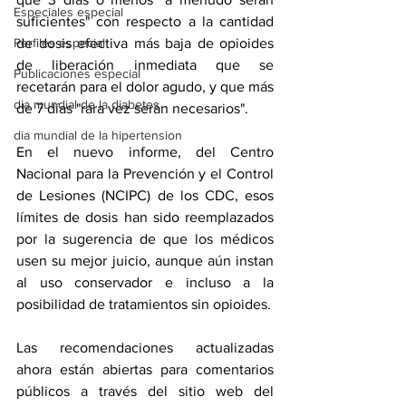
Especiales especial
suficientes" con respecto a la cantidad 
de dosis efectiva más baja de opioides 
Perfiles especial
de liberación inmediata que se 
Publicaciones especial
recetarán para el dolor agudo, y que más 
dia mundial de la diabetes
de 7 días "rara vez serán necesarios".
dia mundial de la hipertension
En el nuevo informe, del Centro 
Nacional para la Prevención y el Control 
de Lesiones (NCIPC) de los CDC, esos 
límites de dosis han sido reemplazados 
por la sugerencia de que los médicos 
usen su mejor juicio, aunque aún instan 
al uso conservador e incluso a la 
posibilidad de tratamientos sin opioides.
Las recomendaciones actualizadas 
ahora están abiertas para comentarios 
públicos a través 
del sitio web del 