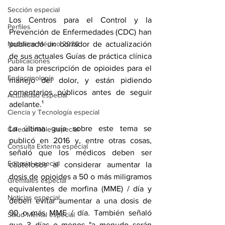
Sección especial
Los Centros para el Control y la 
Perfiles
Prevención de Enfermedades (CDC) han 
publicado un 
borrador de actualización
Noticiero Médico 2020
de sus actuales Guías de práctica clínica 
Publicaciones
para la prescripción de opioides para el 
Endocrinología
manejo del dolor, y están pidiendo 
comentarios públicos antes de seguir 
Actualidad especial
adelante.¹
Ciencia y Tecnología especial
La última guía sobre este tema se 
Coleccionable especial
publicó en 2016
 y, entre otras cosas, 
Consulta Externa especial
señaló que los médicos deben ser 
Editorial especial
cautelosos al considerar aumentar la 
dosis de opioides a 50 o más miligramos 
Gremiales especial
equivalentes de 
morfina
 (MME) / día y 
Noticias especial
deben evitar aumentar a una dosis de 
90 o más MME / día. También señaló 
Salud Mental especial
que 3 días o menos "a menudo serán 