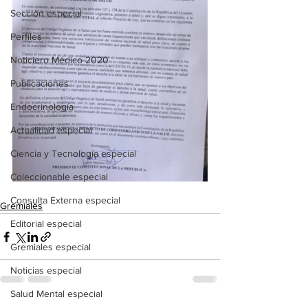
Sección especial
Perfiles
Noticiero Médico 2020
Publicaciones
Endocrinología
Actualidad especial
Ciencia y Tecnología especial
Coleccionable especial
Consulta Externa especial
Gremiales
Editorial especial
Gremiales especial
Noticias especial
Salud Mental especial