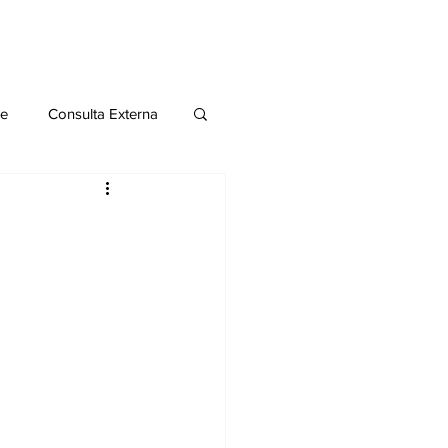
le
Consulta Externa
o 2020
Publicaciones
al
Salud Mental especial