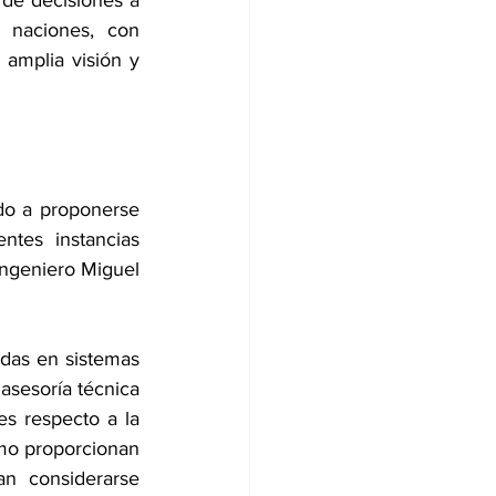
 de decisiones a 
 naciones, con 
amplia visión y 
do a proponerse 
tes instancias 
Ingeniero Miguel 
das en sistemas 
asesoría técnica 
s respecto a la 
mo proporcionan 
an considerarse 