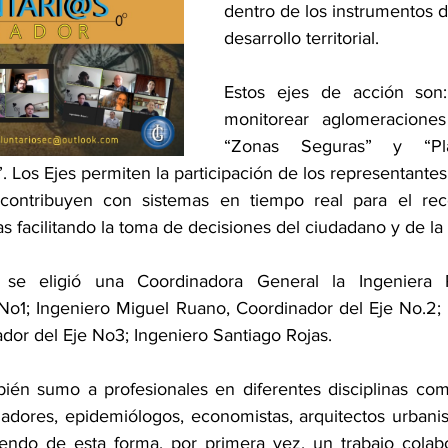
dentro de los instrumentos de
desarrollo territorial. 
Estos ejes de acción son:
monitorear aglomeraciones
“Zonas Seguras” y “Plan
. Los Ejes permiten la participación de los representantes 
ontribuyen con sistemas en tiempo real para el rec
s facilitando la toma de decisiones del ciudadano y de la 
 se eligió una Coordinadora General la Ingeniera Pa
No1; Ingeniero Miguel Ruano, Coordinador del Eje No.2; 
ador del Eje No3; Ingeniero Santiago Rojas.
bién sumo a profesionales en diferentes disciplinas com
madores, epidemiólogos, economistas, arquitectos urbanis
endo de esta forma, por primera vez, un trabajo colabo