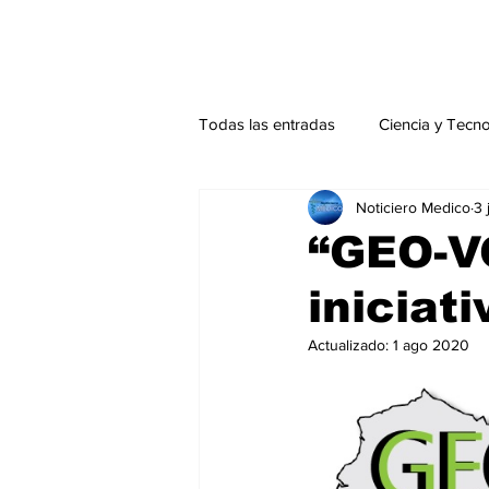
Todas las entradas
Ciencia y Tecn
Noticiero Medico
3 
Actualidad
Salud Mental
“GEO-V
iniciat
Endocrinología
Actualidad es
Actualizado:
1 ago 2020
Consulta Externa especial
Edi
Especiales especial
Perfiles 