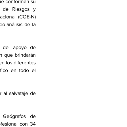
que conforman su 
 de Riesgos y 
ional (COE-N) 
-análisis de la 
s del apoyo de 
ón que brindarán 
n los diferentes 
ico en todo el 
al salvataje de 
 Geógrafos de 
fesional con 34 