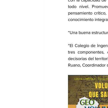
con la capacidad de i
todo nivel. Promuev
pensamiento crítico,
conocimiento integral
“Una buena estructura
“El Colegio de Ingen
tres componentes, c
decisorias del territ
Ruano, Coordinador d