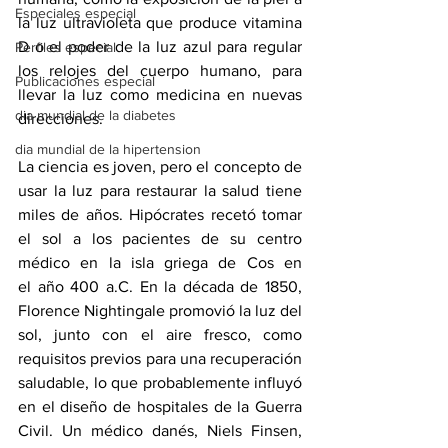
Especiales especial
la luz ultravioleta que produce vitamina 
D o el poder de la luz azul para regular 
Perfiles especial
los relojes del cuerpo humano, para 
Publicaciones especial
llevar la luz como medicina en nuevas 
dia mundial de la diabetes
direcciones.
dia mundial de la hipertension
La ciencia es joven, pero el concepto de 
usar la luz para restaurar la salud tiene 
miles de años. Hipócrates recetó tomar 
el sol a los pacientes de su centro 
médico en la isla griega de Cos en 
el 
año 400 a.C
. En la década de 1850, 
Florence Nightingale promovió la luz del 
sol, junto con el aire fresco, como 
requisitos previos para una recuperación 
saludable, lo que probablemente influyó 
en el 
diseño de hospitales de la Guerra 
Civil
. Un médico danés, Niels Finsen, 