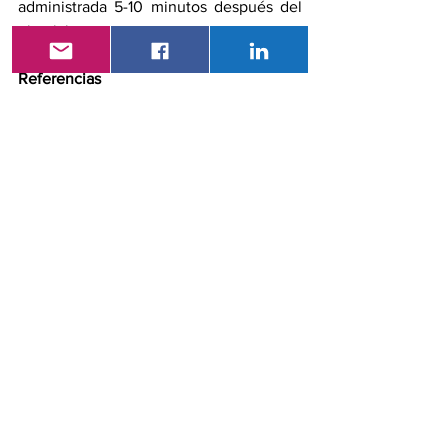
administrada 5-10 minutos después del 
ejercicio.
Referencias
David Boyer
, 
Allen Hu
, 
David 
Warrow
, 
Samantha Xavier
, 
Víctor 
González
, 
Eleonora Lad
, 
Richard B 
Rosen
, 
Diana Do
, 
Todd 
Schneiderman
, 
Allen Ho
, 
Marion R 
Munk
, 
Glenn Jaffe
, 
Stephanie E. 
Tedford
, 
Cindy L Croissant
, 
Michael 
Walker
, 
Rene Rückert
, 
Clark E 
Tedford
. LIGHTSITE III: Evaluación 
de la eficacia y seguridad de 13 
meses de la fotobiomodulación 
multilongitud de onda en la 
degeneración macular no exudativa 
(seca) relacionada con la edad 