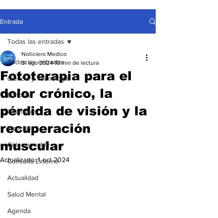
Entrada
Todas las entradas
Noticiero Medico
Todas las entradas
31 ago 2024
10 min de lectura
Fototerapia para el
Ciencia y Tecnología
dolor crónico, la
Editorial
pérdida de visión y la
Gremiales
recuperación
Noticias
muscular
Coleccionable
Actualizado:
1 oct 2024
Consulta Externa
Actualidad
Salud Mental
Agenda