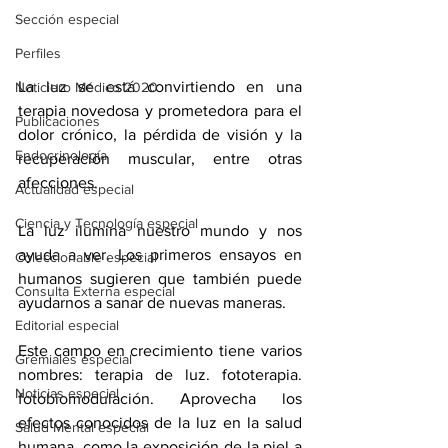
Sección especial
Perfiles
La luz se está convirtiendo en una 
Noticiero Médico 2020
terapia novedosa y prometedora para el 
Publicaciones
dolor crónico, la pérdida de visión y la 
Endocrinología
recuperación muscular, entre otras 
afecciones.
Actualidad especial
Ciencia y Tecnología especial
La luz ilumina nuestro mundo y nos 
ayuda a ver. Los primeros ensayos en 
Coleccionable especial
humanos sugieren que también puede 
Consulta Externa especial
ayudarnos a sanar de nuevas maneras.
Editorial especial
Este campo en crecimiento tiene varios 
Gremiales especial
nombres: terapia de luz. fototerapia. 
Noticias especial
fotobiomodulación. Aprovecha los 
efectos conocidos de la luz en la salud 
Salud Mental especial
humana, como la exposición de la piel a 