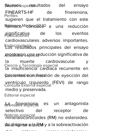
Nuevos resultados del ensayo 
Sección especial
FINEARTS-HF de 
finerenona
, 
Perfiles
sugieren que el tratamiento con este 
Noticiero Médico 2020
fármaco conduce a una reducción 
significativa de los eventos 
Publicaciones
cardiovasculares adversos importantes. 
Endocrinología
Los resultados principales del ensayo 
mostraron una reducción significativa de 
Actualidad especial
la muerte cardiovascular y 
Ciencia y Tecnología especial
la 
insuficiencia cardíaca
 recurrente en 
Coleccionable especial
pacientes con fracción de eyección del 
ventrículo izquierdo (FEVI) de rango 
Consulta Externa especial
medio y preservada.
Editorial especial
La finerenona es un antagonista 
Gremiales especial
selectivo del receptor de 
Noticias especial
mineralocorticoides (RM) no esteroideo. 
Al dirigirse a la RM y a la sobreactivación 
Salud Mental especial