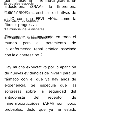
del sistema renina-angiotensina-
Especiales especial
aldosterona (SRAA), la finerenona 
Perfiles especial
aborda las características distintivas de 
la IC con una FEVI ≥40%, como la 
Publicaciones especial
fibrosis progresiva.
dia mundial de la diabetes
Finerenone está aprobado en todo el 
dia mundial de la hipertension
mundo para el tratamiento de 
la 
enfermedad renal crónica
 asociada 
con la 
diabetes tipo 2
.
Hay mucha expectativa por la aparición 
de nuevas evidencias de nivel 1 para un 
fármaco con el que ya hay años de 
experiencia. Se especula que las 
sorpresas sobre la seguridad del 
antagonista del receptor de 
mineralocorticoides (ARM) son poco 
probables, dado que ya ha estado 