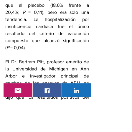
que al placebo (18,6% frente a 
20,4%; 
P
 = 0,14), pero era solo una 
tendencia. La hospitalización por 
insuficiencia cardíaca fue el único 
resultado del criterio de valoración 
compuesto que alcanzó significación 
(
P
 = 0,04).
El Dr. Bertram Pitt, profesor emérito de 
la Universidad de Michigan en Ann 
Arbor e investigador principal de 
muchos de los ensayos de ARM en 
insuficiencia cardíaca, incluido TOPCAT, 
dijo que los resultados positivos del 
ensayo FINEARTS-HF validan nuestros 
esfuerzos durante varios años para 
evaluar el papel de los ARM en 
pacientes con insuficiencia cardíaca en 