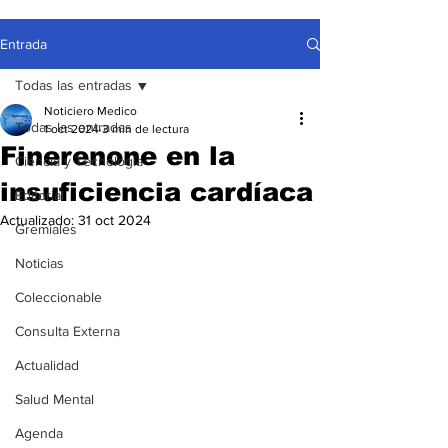
Entrada
Todas las entradas
Noticiero Medico
Todas las entradas
1 oct 2024
3 min de lectura
Finerenone en la
Ciencia y Tecnología
insuficiencia cardíaca
Editorial
Actualizado:
31 oct 2024
Gremiales
Noticias
Coleccionable
Consulta Externa
Actualidad
Salud Mental
Agenda