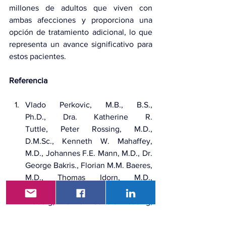
millones de adultos que viven con 
ambas afecciones y proporciona una 
opción de tratamiento adicional, lo que 
representa un avance significativo para 
estos pacientes.
Referencia
Vlado Perkovic, M.B., B.S., 
Ph.D., Dra. Katherine R. 
Tuttle, Peter Rossing, M.D., 
D.M.Sc
., Kenneth W. Mahaffey, 
M.D., Johannes F.E. Mann, M.D., Dr. 
George Bakris., Florian M.M. Baeres, 
M.D., Thomas Idorn, M.D., 
Ph.D., Dra. Heidrun Bosch-
Traberg, Nanna Leonora Lausvig, 
M.Sc
.Richard Pratley, M.D. Efectos 
de la semaglutida en la enfermedad 