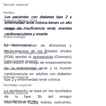
Sección especial
Perfiles
Los pacientes con diabetes tipo 2 y 
Noticiero Médico 2020
enfermedad renal crónica tienen un alto 
riesgo de insuficiencia renal, eventos 
Publicaciones
cardiovasculares y muerte
Endocrinología
Actualidad especial
La Administración de Alimentos y 
Medicamentos de los Estados Unidos 
Ciencia y Tecnología especial
(FDA) aprobó la 
semaglutida
 (Ozempic) 
Coleccionable especial
para reducir el riesgo de empeoramiento 
de la enfermedad renal y la muerte 
Consulta Externa especial
cardiovascular en adultos con 
diabetes 
Editorial especial
tipo 2
 y 
enfermedad renal crónica
.
Gremiales especial
La aprobación se basa en los resultados 
Noticias especial
de la fase 3b del ensayo 
Salud Mental especial
internacional 
FLOW
 kidney outcomes, 