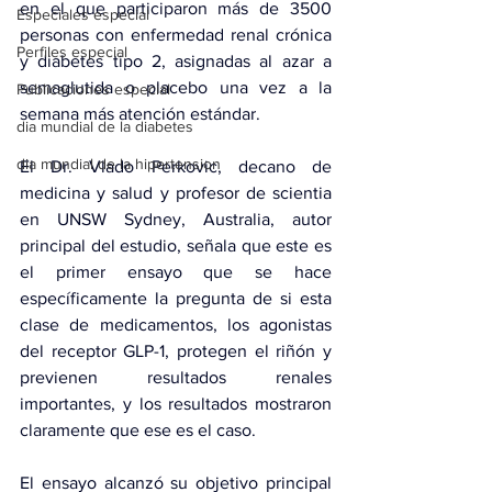
en el que participaron más de 3500 
Especiales especial
personas con enfermedad renal crónica 
Perfiles especial
y diabetes tipo 2, asignadas al azar a 
semaglutida o placebo una vez a la 
Publicaciones especial
semana más atención estándar.
dia mundial de la diabetes
dia mundial de la hipertension
El Dr. Vlado Perkovic, decano de 
medicina y salud y profesor de scientia 
en UNSW Sydney, Australia, autor 
principal del estudio, señala que este es 
el primer ensayo que se hace 
específicamente la pregunta de si esta 
clase de medicamentos, los agonistas 
del receptor GLP-1, protegen el riñón y 
previenen resultados renales 
importantes, y los resultados mostraron 
claramente que ese es el caso.
El ensayo alcanzó su objetivo principal 