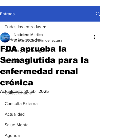
Entrada
Todas las entradas
Noticiero Medico
Todas las entradas
31 mar 2025
2 min de lectura
FDA aprueba la
Ciencia y Tecnología
Semaglutida para la
Editorial
enfermedad renal
Gremiales
crónica
Noticias
Actualizado:
30 abr 2025
Coleccionable
Consulta Externa
Actualidad
Salud Mental
Agenda