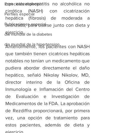
con esteatohepatitis no alcohólica no 
Especiales especial
cirrótica (NASH) con cicatrización 
Perfiles especial
hepática (fibrosis) de moderada a 
Publicaciones especial
avanzada, para usarse junto con dieta y 
ejercicio.
dia mundial de la diabetes
dia mundial de la hipertension
Anteriormente, los pacientes con NASH 
que también tienen cicatrices hepáticas 
notables no tenían un medicamento que 
pudiera abordar directamente el daño 
hepático, señaló Nikolay Nikolov, MD, 
director interino de la Oficina de 
Inmunología e Inflamación del Centro 
de Evaluación e Investigación de 
Medicamentos de la FDA. La aprobación 
de Rezdiffra proporcionará, por primera 
vez, una opción de tratamiento para 
estos pacientes, además de dieta y 
ejercicio.