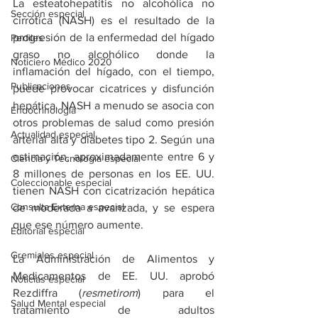
La esteatohepatitis no alcohólica no 
Sección especial
cirrótica (NASH) es el resultado de la 
progresión de la enfermedad del hígado 
Perfiles
graso no alcohólico donde la 
Noticiero Médico 2020
inflamación del hígado, con el tiempo, 
Publicaciones
puede provocar cicatrices y disfunción 
hepática. NASH a menudo se asocia con 
Endocrinología
otros problemas de salud como presión 
Actualidad especial
arterial alta y diabetes tipo 2. Según una 
estimación, aproximadamente entre 6 y 
Ciencia y Tecnología especial
8 millones de personas en los EE. UU. 
Coleccionable especial
tienen NASH con cicatrización hepática 
Consulta Externa especial
de moderada a avanzada, y se espera 
que ese número aumente.
Editorial especial
Gremiales especial
La Administración de Alimentos y 
Medicamentos de EE. UU. aprobó 
Noticias especial
Rezdiffra (
resmetirom
) para el 
Salud Mental especial
tratamiento de adultos 