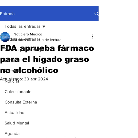
Entrada
Todas las entradas
Noticiero Medico
Todas las entradas
31 mar 2024
3 min de lectura
FDA aprueba fármaco
Ciencia y Tecnología
para el hígado graso
Editorial
no alcohólico
Gremiales
Actualizado:
30 abr 2024
Noticias
Coleccionable
Consulta Externa
Actualidad
Salud Mental
Agenda