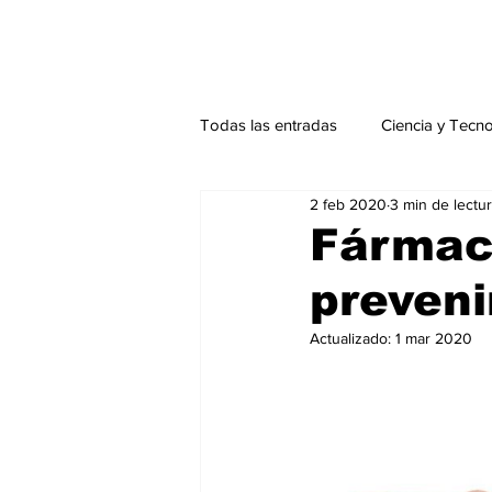
Todas las entradas
Ciencia y Tecn
2 feb 2020
3 min de lectu
Actualidad
Salud Mental
Fármaco
preveni
Endocrinología
Actualidad es
Actualizado:
1 mar 2020
Consulta Externa especial
Edi
Especiales especial
Perfiles 