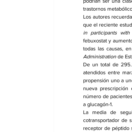
podrían ser una clas
trastornos metabólico
Los autores recuerda
que el reciente estud
in participants wit
febuxostat y aumento
todas las causas, e
Administration
 de Es
De un total de 295.9
atendidos entre mar
propensión uno a uno
nueva prescripción 
número de pacientes 
a glucagón-1.
La media de segui
cotransportador de s
receptor de péptido s