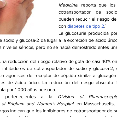
Medicine, 
reporta que los 
cotransportador de sodi
pueden reducir el riesgo de
con 
diabetes de tipo 2
.¹ 
La glucosuria producida por 
 sodio y glucosa-2 da lugar a la excreción de ácido úrico 
 niveles séricos, pero no se había demostrado antes una 
na reducción del riesgo relativo de gota de casi 40% ent
n inhibidores de cotransportador de sodio y glucosa-2,
on agonistas de receptor de péptido similar a glucagón-1
les de ácido úrico. La reducción del riesgo absoluto f
ta por 1.000 años-persona.
s, pertenecientes a la 
Division of Pharmacoepi
at Brigham and Women's Hospital
, en Massachusetts, 
zgos indican que los inhibidores de cotransportador de s