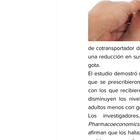
dia mundial de la hipertension
de cotransportador de
una reducción en sus
gota.
El estudio demostró u
que se prescribiero
con los que recibier
disminuyen los nive
adultos menos con go
Los investigadore
Pharmacoeconomics 
afirman que los halla