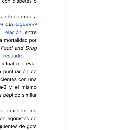
 con diabetes o 
mando en cuenta 
at
 and 
alopurinol
 relación
 entre 
 mortalidad por 
 Food and Drug 
n recuadro
.
ctual o previa, 
 puntuación de 
cientes con una 
a-2 y el mismo 
péptido similar 
 inhibidor de 
on agonistas de 
guientes de gota 