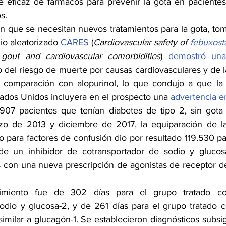
e eficaz de fármacos para prevenir la gota en pacientes
s.
n que se necesitan nuevos tratamientos para la gota, to
io aleatorizado 
CARES
 (
Cardiovascular safety of 
febuxost
h gout and cardiovascular comorbidities
) 
demostró una
 del riesgo de muerte por causas cardiovasculares y de la
n comparación con alopurinol, lo que condujo a que la
tados Unidos incluyera en el prospecto una 
advertencia e
07 pacientes que tenían diabetes de tipo 2, sin gota a
zo de 2013 y diciembre de 2017, la equiparación de la
 para factores de confusión dio por resultado 119.530 pa
de un inhibidor de cotransportador de sodio y glucos
con una nueva prescripción de agonistas de receptor de 
miento fue de 302 días para el grupo tratado con
odio y glucosa-2, y de 261 días para el grupo tratado c
imilar a glucagón-1. Se establecieron diagnósticos subsi