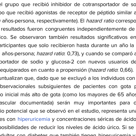
l grupo que recibió inhibidor de cotransportador de so
o que recibió agonistas de receptor de péptido similar a
0 años-persona, respectivamente). El 
hazard ratio
 correspo
os resultados fueron congruentes independientemente de
tico. Se observaron también resultados significativos en 
articipantes que solo recibieron hasta durante un año la
0 años-persona; 
hazard ratio
: 0,73), y cuando se comparó a
sportador de sodio y glucosa-2 con nuevos usuarios de 
4 equiparados en cuanto a propensión (
hazard ratio
: 0,66).
untualizan que, dado que se excluyó a los individuos con
observacionales subsiguientes de pacientes con gota p
o inicial más alto de gota (como los mayores de 65 años
ascular documentada) serán muy importantes para de
io potencial que se observó en el estudio, representa una
es con 
hiperuricemia
 y concentraciones séricas de ácido
posibilidades de reducir los niveles de ácido úrico. Si se
adultos con diabetes que también tienen hiperuricemia y 