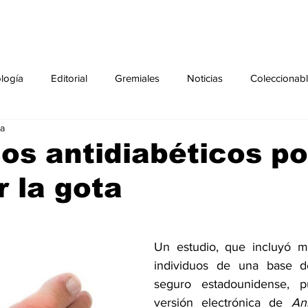
ología
Editorial
Gremiales
Noticias
Coleccionab
ra
Agenda
Sección especial
Perfiles
Noticiero Médic
s antidiabéticos po
r la gota
pecial
Ciencia y Tecnología especial
Coleccionable especi
torial especial
Gremiales especial
Noticias especial
Un estudio, que incluyó 
individuos de una base d
seguro estadounidense, p
especial
Publicaciones especial
dia mundial de la diabetes
versión electrónica de 
Ann