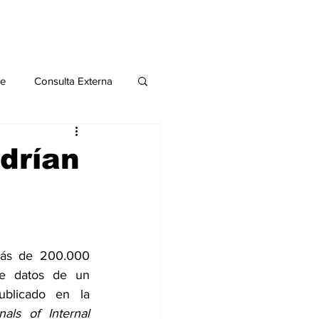
le
Consulta Externa
o 2020
Publicaciones
drían
al
Salud Mental especial
más de 200.000 
e datos de un 
ublicado en la 
als of Internal 