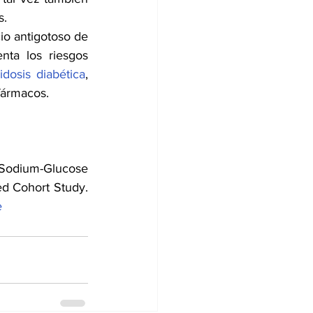
s.
io antigotoso de 
ta los riesgos 
idosis diabética
, 
fármacos.
 Sodium-Glucose 
Cotransporter-2 Inhibitors in Patients With Type 2 Diabetes: A Population-Based Cohort Study. 
e