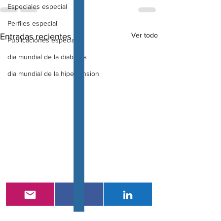
Especiales especial
Perfiles especial
Ver todo
Entradas recientes
Publicaciones especial
dia mundial de la diabetes
dia mundial de la hipertension