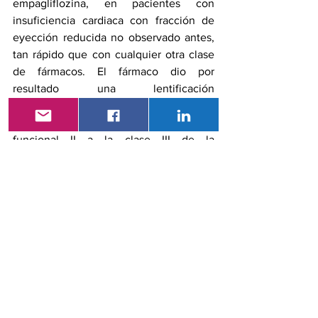
empagliflozina, en pacientes con 
insuficiencia cardiaca con fracción de 
eyección reducida no observado antes, 
tan rápido que con cualquier otra clase 
de fármacos. El fármaco dio por 
resultado una lentificación 
estadísticamente significativa en la 
progresión de los pacientes de la clase 
funcional II a la clase III de la 
clasificación de la 
New York Heart 
Association
, y también aceleró el 
restablecimiento de pacientes de la 
clase 3 a la clase 2, un efecto que 
resultó evidente en el primer mes de 
tratamiento, un beneficio que es "muy 
importante" para los pacientes, indicaron 
los autores. 
Referencias