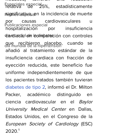
Especiales especial
relativa de 25%, estadísticamente 
significativa, en la incidencia de muerte 
Perfiles especial
por causas cardiovasculares u 
Publicaciones especial
hospitalización por insuficiencia 
dia mundial de la diabetes
cardiaca, en comparación con controles 
que recibieron placebo, cuando se 
dia mundial de la hipertension
añadió al tratamiento estándar de la 
insuficiencia cardiaca con fracción de 
eyección reducida, este beneficio fue 
uniforme independientemente de que 
los pacientes tratados también tuvieran 
diabetes de tipo 2
, informó el Dr. Milton 
Packer, académico distinguido en 
ciencia cardiovascular en el 
Baylor 
University Medical Center
 en Dallas, 
Estados Unidos, en el Congreso de la 
European Society of Cardiology
 (ESC) 
2020.¹ 