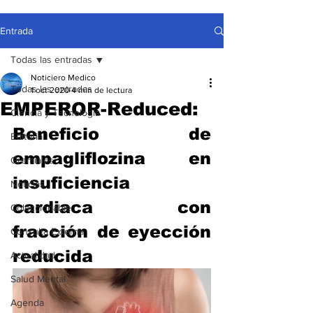
Entrada
Todas las entradas
Noticiero Medico
Todas las entradas
1 oct 2020
4 min de lectura
EMPEROR-Reduced:
Ciencia y Tecnología
Beneficio de 
Editorial
empagliflozina en 
Gremiales
insuficiencia 
Noticias
cardiaca con 
Coleccionable
fracción de eyección 
Consulta Externa
reducida
Actualidad
Salud Mental
Agenda