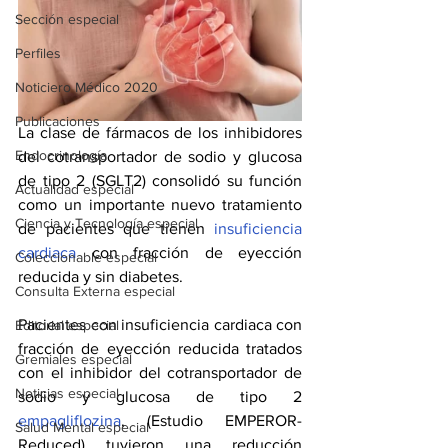
Sección especial
Perfiles
Noticiero Médico 2020
Publicaciones
La clase de fármacos de los inhibidores 
Endocrinología
del cotransportador de sodio y glucosa 
de tipo 2 (SGLT2) consolidó su función 
Actualidad especial
como un importante nuevo tratamiento 
Ciencia y Tecnología especial
de pacientes que tienen 
insuficiencia 
cardiaca
 con fracción de eyección 
Coleccionable especial
reducida y sin diabetes.
Consulta Externa especial
Pacientes con insuficiencia cardiaca con 
Editorial especial
fracción de eyección reducida tratados 
Gremiales especial
con el inhibidor del cotransportador de 
Noticias especial
sodio y glucosa de tipo 2 
empagliflozina
, (Estudio EMPEROR-
Salud Mental especial
Reduced) tuvieron una reducción 