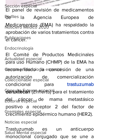
Sección especial
El panel de revisión de medicamentos 
Perfiles
de la Agencia Europea de 
Medicamentos (EMA) ha respaldado la 
Noticiero Médico 2020
aprobación de varios tratamientos contra 
Publicaciones
el cáncer.
Endocrinología
El Comité de Productos Medicinales 
Actualidad especial
para uso Humano (CHMP) de la EMA ha 
Ciencia y Tecnología especial
recomendado la concesión de una 
autorización de comercialización 
Coleccionable especial
condicional para 
trastuzumab
Consulta Externa especial
deruxtecan
 (
Enhertu
) para el tratamiento 
del cáncer de mama metastásico 
Editorial especial
positivo a receptor 2 del factor de 
Gremiales especial
crecimiento epidérmico humano (HER2).
Noticias especial
Trastuzumab es un anticuerpo 
Salud Mental especial
monoclonal conjugado que se une a 