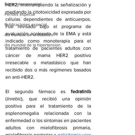
Especiales especial
HER2, interrumpiendo la señalización y 
mediando la citotoxicidad expresada por 
Perfiles especial
células dependientes de anticuerpos. 
Publicaciones especial
Fue revisado bajo el programa de 
evaluación acelerada de la EMA y está 
dia mundial de la diabetes
indicado como monoterapia para el 
dia mundial de la hipertension
tratamiento de pacientes adultos con 
cáncer de mama HER2 positivo 
irresecable o metastásico que han 
recibido dos o más regímenes basados 
en anti-HER2.
El segundo fármaco es 
fedratinib
(
Inrebic
), que recibió una opinión 
positiva para el tratamiento de la 
esplenomegalia relacionada con la 
enfermedad o los síntomas en pacientes 
adultos con mielofibrosis primaria, 
mielofibrosis posterior a 
policitemia vera