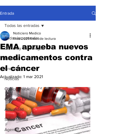
Entrada
Todas las entradas
Noticiero Medico
Todas las entradas
1 feb 2021
4 min de lectura
EMA aprueba nuevos
Ciencia y Tecnología
medicamentos contra
Editorial
el cáncer
Gremiales
Actualizado:
1 mar 2021
Noticias
Coleccionable
Consulta Externa
Actualidad
Salud Mental
Agenda