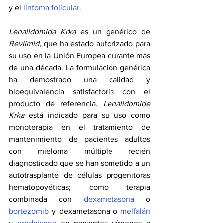
y el 
linfoma folicular
.
Lenalidomida Krka
 es un genérico de 
Revlimid,
 que ha estado autorizado para 
su uso en la Unión Europea durante más 
de una década. La formulación genérica 
ha demostrado una calidad y 
bioequivalencia satisfactoria con el 
producto de referencia. 
Lenalidomide 
Krka
 está indicado para su uso como 
monoterapia en el tratamiento de 
mantenimiento de pacientes adultos 
con mieloma múltiple recién 
diagnosticado que se han sometido a un 
autotrasplante de células progenitoras 
hematopoyéticas; como terapia 
combinada con 
dexametasona
 o 
bortezomib
 y dexametasona o 
melfalán 
y 
prednisona
 en pacientes vírgenes a 