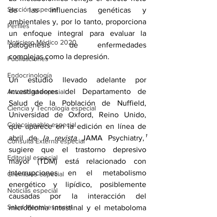
Sección especial
de las influencias genéticas y 
ambientales y, por lo tanto, proporciona 
Perfiles
un enfoque integral para evaluar la 
Noticiero Médico 2020
patogénesis de enfermedades 
complejas como la depresión.
Publicaciones
Endocrinología
Un estudio llevado adelante por 
investigadores del Departamento de 
Actualidad especial
Salud de la Población de Nuffield, 
Ciencia y Tecnología especial
Universidad de Oxford, Reino Unido, 
Coleccionable especial
que aparece en 
la edición en línea
 de 
abril de 
la revista 
JAMA Psychiatry,
¹
Consulta Externa especial
sugiere que el trastorno depresivo 
Editorial especial
mayor (TDM) está relacionado con 
interrupciones en el metabolismo 
Gremiales especial
energético y lipídico, posiblemente 
Noticias especial
causadas por la interacción del 
Salud Mental especial
microbioma intestinal y el metaboloma 