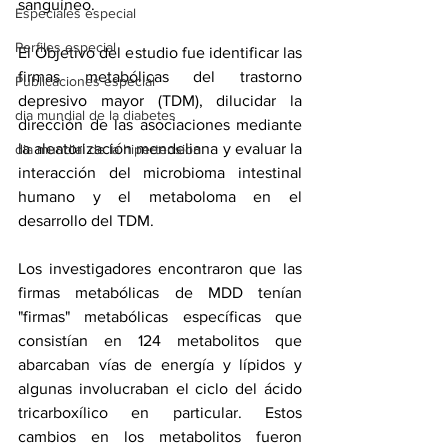
sanguíneo.
Especiales especial
Perfiles especial
El Objetivo del estudio fue identificar las 
firmas metabólicas del trastorno 
Publicaciones especial
depresivo mayor (TDM), dilucidar la 
dia mundial de la diabetes
dirección de las asociaciones mediante 
la aleatorización mendeliana y evaluar la 
dia mundial de la hipertension
interacción del microbioma intestinal 
humano y el metaboloma en el 
desarrollo del TDM.
Los investigadores encontraron que las 
firmas metabólicas de MDD tenían 
"firmas" metabólicas específicas que 
consistían en 124 metabolitos que 
abarcaban vías de energía y lípidos y 
algunas involucraban el ciclo del ácido 
tricarboxílico en particular. Estos 
cambios en los metabolitos fueron 