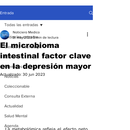
Entrada
Todas las entradas
Noticiero Medico
Todas las entradas
31 may 2023
5 min de lectura
El microbioma
Ciencia y Tecnología
intestinal factor clave
Editorial
en la depresión mayor
Gremiales
Actualizado:
30 jun 2023
Noticias
Coleccionable
Consulta Externa
Actualidad
Salud Mental
Agenda
La metabolómica refleja el efecto neto 