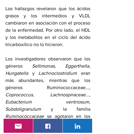
Los hallazgos revelaron que los ácidos 
grasos y los intermedios y VLDL 
cambiaron en asociación con el proceso 
de la enfermedad. Por otro lado, el HDL 
y los metabolitos en el ciclo del ácido 
tricarboxílico no lo hicieron.
Los investigadores observaron que los 
géneros 
Sellimonas
, 
Eggerthella, 
Hungatella
 y 
Lachnoclostridium 
eran 
más abundantes, mientras que los 
géneros Ruminococcaceae..., 
Coprococcus
, 
Lachnospiraceae...
, 
Eubacterium ventriosum
, 
Subdoligranulum
 y la familia 
Ruminococcaceae
 se agotaron en los 
intestinos de individuos con más 
síntomas de depresión. De estos, el 