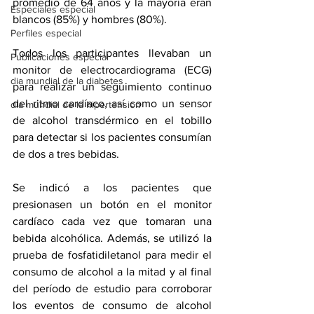
promedio de 64 años y la mayoría eran 
Especiales especial
blancos (85%) y hombres (80%).
Perfiles especial
Todos los participantes llevaban un 
Publicaciones especial
monitor de electrocardiograma (ECG) 
dia mundial de la diabetes
para realizar un seguimiento continuo 
del ritmo cardíaco, así como un sensor 
dia mundial de la hipertension
de alcohol transdérmico en el tobillo 
para detectar si los pacientes consumían 
de dos a tres bebidas.
Se indicó a los pacientes que 
presionasen un botón en el monitor 
cardíaco cada vez que tomaran una 
bebida alcohólica. Además, se utilizó la 
prueba de fosfatidiletanol para medir el 
consumo de alcohol a la mitad y al final 
del período de estudio para corroborar 
los eventos de consumo de alcohol 