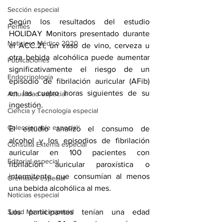
Sección especial
Según los resultados del estudio 
Perfiles
HOLIDAY Monitors presentado durante 
Noticiero Médico 2020
el ACC.21, un vaso de vino, cerveza u 
otra bebida alcohólica puede aumentar 
Publicaciones
significativamente el riesgo de un 
Endocrinología
episodio de fibrilación auricular (AFib) 
en las cuatro horas siguientes de su 
Actualidad especial
ingestión. 
Ciencia y Tecnología especial
Coleccionable especial
El estudio analizó el consumo de 
alcohol y los episodios de fibrilación 
Consulta Externa especial
auricular en 100 pacientes con 
Editorial especial
fibrilación auricular paroxística o 
intermitente que consumían al menos 
Gremiales especial
una bebida alcohólica al mes.
Noticias especial
Salud Mental especial
Los participantes tenían una edad 