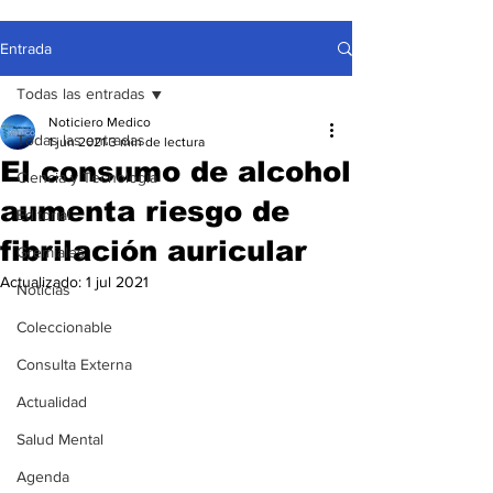
Entrada
Todas las entradas
Noticiero Medico
Todas las entradas
1 jun 2021
3 min de lectura
El consumo de alcohol
Ciencia y Tecnología
aumenta riesgo de
Editorial
fibrilación auricular
Gremiales
Actualizado:
1 jul 2021
Noticias
Coleccionable
Consulta Externa
Actualidad
Salud Mental
Agenda