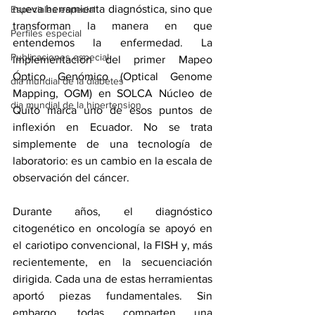
nueva herramienta diagnóstica, sino que 
Especiales especial
transforman la manera en que 
Perfiles especial
entendemos la enfermedad. La 
Publicaciones especial
implementación del primer Mapeo 
Óptico Genómico (Optical Genome 
dia mundial de la diabetes
Mapping, OGM) en SOLCA Núcleo de 
dia mundial de la hipertension
Quito marca uno de esos puntos de 
inflexión en Ecuador. No se trata 
simplemente de una tecnología de 
laboratorio: es un cambio en la escala de 
observación del cáncer.
Durante años, el diagnóstico 
citogenético en oncología se apoyó en 
el cariotipo convencional, la FISH y, más 
recientemente, en la secuenciación 
dirigida. Cada una de estas herramientas 
aportó piezas fundamentales. Sin 
embargo, todas comparten una 