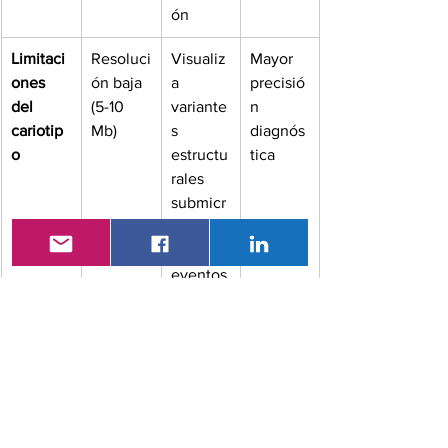
ón
Limitaci
Resoluci
Visualiz
Mayor 
ones 
ón baja 
a 
precisió
del 
(5-10 
variante
n 
cariotip
Mb)
s 
diagnós
o
estructu
tica
rales 
submicr
oscópic
as y 
eventos
complej
os
Limitaci
Requier
Evaluaci
Detecta 
ones 
e 
ón 
alteraci
del FISH
sospech
global 
ones 