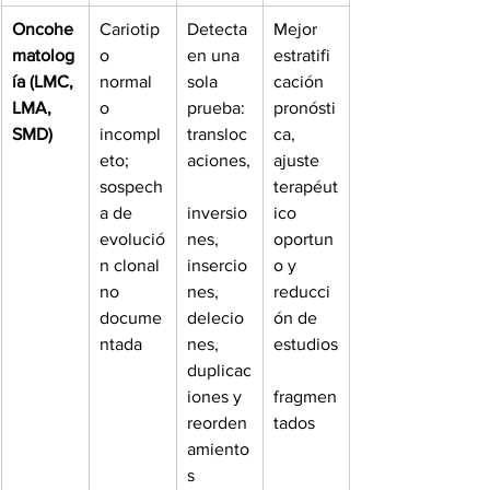
Oncohe
Cariotip
Detecta 
Mejor 
matolog
o 
en una 
estratifi
ía (LMC, 
normal 
sola 
cación 
LMA, 
o 
prueba: 
pronósti
SMD)
incompl
transloc
ca, 
eto; 
aciones,
ajuste 
sospech
terapéut
a de 
inversio
ico 
evolució
nes, 
oportun
n clonal 
insercio
o y 
no 
nes, 
reducci
docume
delecio
ón de 
ntada
nes, 
estudios
duplicac
iones y 
fragmen
reorden
tados
amiento
s 