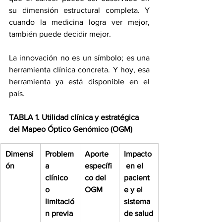
su dimensión estructural completa. Y 
cuando la medicina logra ver mejor, 
también puede decidir mejor.
La innovación no es un símbolo; es una 
herramienta clínica concreta. Y hoy, esa 
herramienta ya está disponible en el 
país.
TABLA 1. Utilidad clínica y estratégica 
del Mapeo Óptico Genómico (OGM)
Dimensi
Problem
Aporte 
Impacto
ón
a 
específi
 en el 
clínico 
co del 
pacient
o 
OGM
e y el 
limitació
sistema 
n previa
de salud