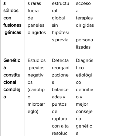
s 
s raras 
estructu
acceso 
sólidos 
fuera 
ral 
a 
con 
de 
global 
terapias 
fusiones
paneles 
sin 
dirigidas
 génicas
dirigidos
hipótesi
s previa
persona
lizadas
Genétic
Estudios
Detecta 
Diagnós
a 
 previos 
reorgani
tico 
constitu
negativ
zacione
etiológi
cional 
os 
s 
co 
complej
(cariotip
balance
definitiv
a
o, 
adas y 
o y 
microarr
puntos 
mejor 
eglo)
de 
conseje
ruptura 
ría 
con alta 
genétic
resoluci
a