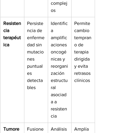
complej
os
Resisten
Persiste
Identific
Permite 
cia 
ncia de 
a 
cambio 
terapéut
enferme
amplific
tempran
ica
dad sin 
aciones 
o de 
mutacio
oncogé
terapia 
nes 
nicas y 
dirigida 
puntual
reorgani
y evita 
es 
zación 
retrasos 
detecta
estructu
clínicos
bles
ral 
asociad
a a 
resisten
cia
Tumore
Fusione
Análisis 
Amplía 