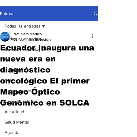
Entrada
Todas las entradas
Noticiero Medico
Todas las entradas
28 feb
4 min de lectura
Ecuador inaugura una
Ciencia y Tecnología
nueva era en
Editorial
diagnóstico
Gremiales
oncológico El primer
Noticias
Mapeo Óptico
Coleccionable
Genómico en SOLCA
Consulta Externa
Actualidad
Salud Mental
Agenda