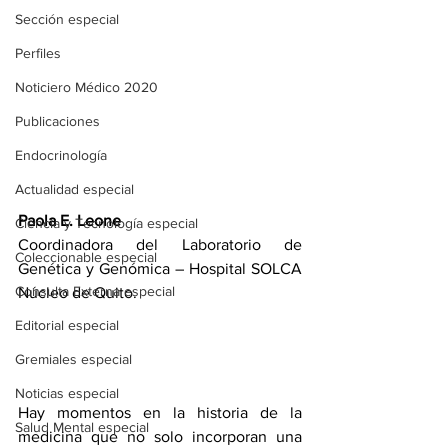
Sección especial
Perfiles
Noticiero Médico 2020
Publicaciones
Endocrinología
Actualidad especial
Paola E. Leone
Ciencia y Tecnología especial
Coordinadora del Laboratorio de 
Coleccionable especial
Genética y Genómica – Hospital SOLCA 
Consulta Externa especial
Núcleo de Quito.
Editorial especial
Gremiales especial
Noticias especial
Hay momentos en la historia de la 
Salud Mental especial
medicina que no solo incorporan una 