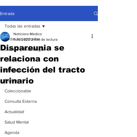
Entrada
Todas las entradas
Noticiero Medico
Todas las entradas
1 dic 2023
2 min de lectura
Dispareunia se
Ciencia y Tecnología
relaciona con
Editorial
infección del tracto
Gremiales
urinario
Noticias
Coleccionable
Consulta Externa
Actualidad
Salud Mental
Agenda