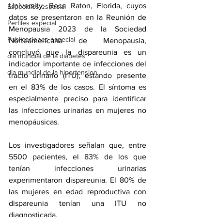
University, Boca Raton, Florida, cuyos 
Especiales especial
datos se presentaron en la Reunión de 
Perfiles especial
Menopausia
 2023 de la Sociedad 
Publicaciones especial
Norteamericana de Menopausia, 
concluyó que la dispareunia es un 
dia mundial de la diabetes
indicador importante de infecciones del 
dia mundial de la hipertension
tracto urinario (ITU), estando presente 
en el 83% de los casos. El síntoma es 
especialmente preciso para identificar 
las infecciones urinarias en mujeres no 
menopáusicas.
Los investigadores señalan que, entre 
5500 pacientes, el 83% de los que 
tenían infecciones urinarias 
experimentaron dispareunia. El 80% de 
las mujeres en edad reproductiva con 
dispareunia tenían una ITU no 
diagnosticada.