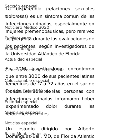
Sección especial
La dispareunia (relaciones sexuales 
dolorosas) es un síntoma común de las 
Perfiles
infecciones urinarias, especialmente en 
Noticiero Médico 2020
mujeres premenopáusicas, pero rara vez 
Publicaciones
se pregunta durante las evaluaciones de 
los pacientes, según investigadores de 
Endocrinología
la Universidad Atlántica de Florida.
Actualidad especial
En 2010, investigadores encontraron 
Ciencia y Tecnología especial
que entre 3000 de sus pacientes latinas 
Coleccionable especial
femeninas de 17 a 72 años en el sur de 
Consulta Externa especial
Florida, el 80% de las personas con 
infecciones urinarias informaron haber 
Editorial especial
experimentado dolor durante las 
Gremiales especial
relaciones sexuales.
Noticias especial
Un estudio dirigido por Alberto 
Salud Mental especial
Domínguez-Bali, MD, de Florida Atlantic 