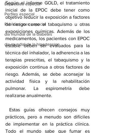
Según el informe GOLD, el tratamiento 
Especiales especial
inicial de la EPOC debe tener como 
Perfiles especial
objetivo reducir la exposición a factores 
de riesgo como el tabaquismo u otras 
Publicaciones especial
exposiciones químicas. Además de los 
dia mundial de la diabetes
medicamentos, los pacientes con EPOC 
dia mundial de la hipertension
estable deben ser evaluados para la 
técnica del inhalador, la adherencia a las 
terapias prescritas, el tabaquismo y la 
exposición continua a otros factores de 
riesgo. Además, se debe aconsejar la 
actividad física y la 
rehabilitación 
pulmonar
. 
La espirometría
 debe 
realizarse anualmente.
 Estas guías ofrecen consejos muy 
prácticos, pero a menudo son difíciles 
de implementar en la práctica clínica. 
Todo el mundo sabe que fumar es 