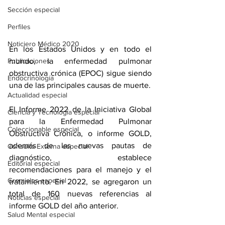
Sección especial
Perfiles
Noticiero Médico 2020
En los Estados Unidos y en todo el 
mundo, la 
enfermedad pulmonar 
Publicaciones
obstructiva crónica
 (EPOC) sigue siendo 
Endocrinología
una de las principales causas de muerte
. 
Actualidad especial
El 
Informe 2022 de la Iniciativa Global 
Ciencia y Tecnología especial
para la Enfermedad Pulmonar 
Coleccionable especial
Obstructiva Crónica
, o informe GOLD, 
además de las nuevas pautas de 
Consulta Externa especial
diagnóstico, establece 
Editorial especial
recomendaciones para el manejo y el 
Gremiales especial
tratamiento. En 2022, se agregaron un 
total de 160 nuevas referencias al 
Noticias especial
informe GOLD del año anterior.
Salud Mental especial