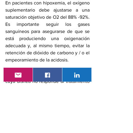
En pacientes con hipoxemia, el oxígeno 
suplementario debe ajustarse a una 
saturación objetivo de O2 del 88% -92%. 
Es importante seguir los gases 
sanguíneos para asegurarse de que se 
está produciendo una oxigenación 
adecuada y, al mismo tiempo, evitar la 
retención de dióxido de carbono y / o el 
empeoramiento de la acidosis. 
En pacientes con exacerbaciones graves 
cuya disnea no responde al tratamiento 
inicial de urgencia, se justifica el ingreso 
en la UCI. Otros factores que indican la 
necesidad de ingreso en la UCI incluyen 
cambios en el estado mental, hipoxemia 
persistente o que empeora, 
acidosis 
respiratoria
 grave o que empeora, 
necesidad 
de ventilación mecánica
 e 