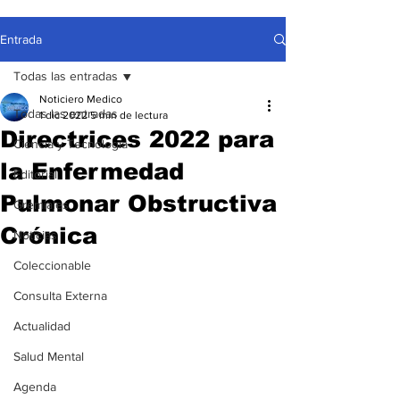
Entrada
Todas las entradas
Noticiero Medico
Todas las entradas
1 dic 2022
5 min de lectura
Directrices 2022 para
Ciencia y Tecnología
la Enfermedad
Editorial
Pulmonar Obstructiva
Gremiales
Crónica
Noticias
Coleccionable
Consulta Externa
Actualidad
Salud Mental
Agenda