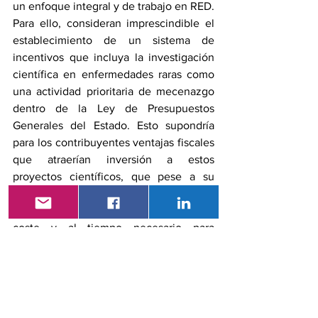
un enfoque integral y de trabajo en RED. 
Para ello, consideran imprescindible el 
establecimiento de un sistema de 
incentivos que incluya la investigación 
científica en enfermedades raras como 
una actividad prioritaria de mecenazgo 
dentro de la Ley de Presupuestos 
Generales del Estado. Esto supondría 
para los contribuyentes ventajas fiscales 
que atraerían inversión a estos 
proyectos científicos, que pese a su 
importancia no gozan de fondos 
suficientes debido a lo elevado de su 
coste y al tiempo necesario para 
desarrollarlos. Al promover estos 
trabajos se aumenta la capacidad del 
sistema para dar respuesta a las 
necesidades de las personas con 
enfermedades poco frecuentes relativas 