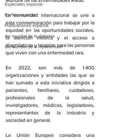
Mundial de las Enfermedades Raras.
Especiales especial
Perfiles especial
La comunidad internacional se une a 
esta conmemoración para trabajar por la 
Publicaciones especial
equidad en las oportunidades sociales, 
dia mundial de la diabetes
la atención médica y el acceso a 
diagnósticos y terapias para las personas 
dia mundial de la hipertension
que viven con una enfermedad rara.
En 2022, son más de 
1.400 
organizaciones y entidades
 las que se 
han sumado a esta iniciativa dirigida a 
pacientes, familiares, cuidadores, 
profesionales de la salud, 
investigadores, médicos, legisladores, 
representantes de la industria y 
sociedad en general.
La Unión Europea considera una