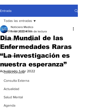
Entrada
Todas las entradas
Noticiero Medico
Todas las entradas
1 mar 2022
4 min de lectura
Dia Mundial de las
Ciencia y Tecnología
Enfermedades Raras
Editorial
“La investigación es
Gremiales
nuestra esperanza”
Noticias
Actualizado:
1 abr 2022
Coleccionable
Consulta Externa
Actualidad
Salud Mental
Agenda