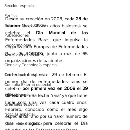
Sección especial
Perfiles
Desde su creación en 2008, cada
 28 de 
Noticiero Médico 2020
febrero 
(o el 29, en años bisiestos) se 
celebra el 
Día Mundial de las 
Publicaciones
Enfermedades Raras
que impulsa la 
Endocrinología
Organización Europea de Enfermedades 
Raras (
EURORDIS
), junto a más de 65 
Actualidad especial
organizaciones de pacientes.
Ciencia y Tecnología especial
La fecha oficial es el 29 de febrero. El 
Coleccionable especial
primer día de enfermedades raras se 
Consulta Externa especial
celebró
 por primera vez en 2008 el 29 
Editorial especial
de febrero
, una fecha "rara" ya que tiene 
lugar sólo una vez cada cuatro años.  
Gremiales especial
Febrero, conocido como el mes algo 
Noticias especial
especial del año por su "raro" número de 
días, es elegido para celebrar el Día 
Salud Mental especial