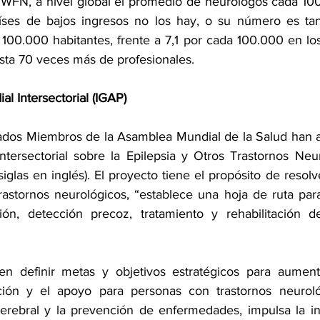
 WFN, a nivel global el promedio de neurólogos cada 100
aíses de bajos ingresos no los hay, o su número es tan
100.000 habitantes, frente a 7,1 por cada 100.000 en los 
asta 70 veces más de profesionales. 
l Intersectorial (IGAP) 
ados Miembros de la Asamblea Mundial de la Salud han a
ntersectorial sobre la Epilepsia y Otros Trastornos Ne
siglas en inglés). El proyecto tiene el propósito de resolv
rastornos neurológicos, “establece una hoja de ruta para
ón, detección precoz, tratamiento y rehabilitación de 
n definir metas y objetivos estratégicos para aumenta
nción y el apoyo para personas con trastornos neuroló
rebral y la prevención de enfermedades, impulsa la inv