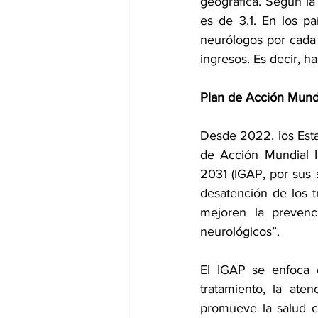
geográfica. Según la
es de 3,1. En los p
neurólogos por cada 
ingresos. Es decir, h
Plan de Acción Mundia
Desde 2022, los Est
de Acción Mundial I
2031
 (IGAP, por sus 
desatención de los t
mejoren la prevenci
neurológicos”.  
El IGAP se enfoca e
tratamiento, la ate
promueve la salud ce