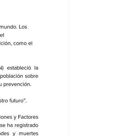
 mundo. 
Los 
el 
ición, como el 
N)
 estableció la 
 población sobre 
u prevención.
tro futuro”.
iones y Factores 
se ha registrado 
des y muertes 