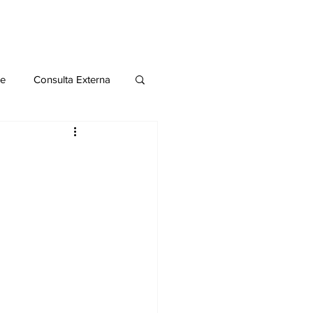
le
Consulta Externa
o 2020
Publicaciones
al
Salud Mental especial