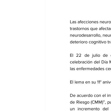
dia mundial de la hipertension
Las afecciones neuro
trastornos que afecta
neurodesarrollo, neu
deterioro cognitivo t
El 22 de julio de
celebración del Día M
las enfermedades cer
El lema en su 11° ani
De acuerdo con el in
de Riesgo (CMM)”
, p
un incremento del 