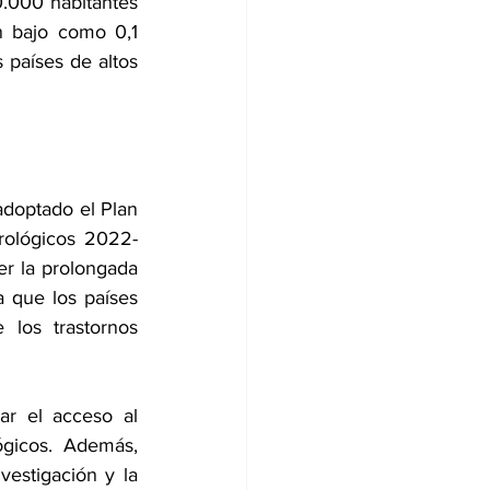
.000 habitantes 
 bajo como 0,1 
países de altos 
doptado el 
Plan 
urológicos 2022-
er la prolongada 
 que los países 
los trastornos 
r el acceso al 
gicos. Además, 
estigación y la 