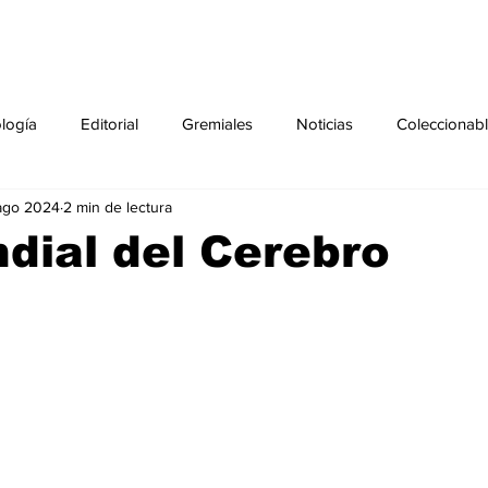
ología
Editorial
Gremiales
Noticias
Coleccionab
ago 2024
2 min de lectura
Agenda
Sección especial
Perfiles
Noticiero Médic
dial del Cerebro
pecial
Ciencia y Tecnología especial
Coleccionable especi
torial especial
Gremiales especial
Noticias especial
especial
Publicaciones especial
dia mundial de la diabetes