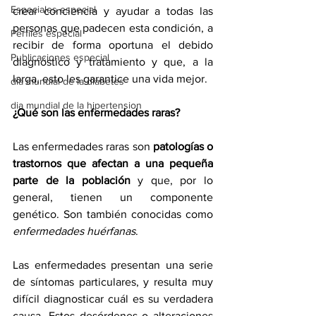
Especiales especial
crear conciencia y ayudar a todas las 
personas que padecen esta condición, a 
Perfiles especial
recibir de forma oportuna el debido 
Publicaciones especial
diagnóstico y tratamiento y que, a la 
larga, esto les garantice una vida mejor.
dia mundial de la diabetes
dia mundial de la hipertension
¿Qué son las enfermedades raras?
Las enfermedades raras son 
patologías o 
trastornos que afectan a una pequeña 
parte de la población
 y que, por lo 
general, tienen un componente 
genético. Son también conocidas como 
enfermedades huérfanas
.
Las enfermedades presentan una serie 
de síntomas particulares, y resulta muy 
difícil diagnosticar cuál es su verdadera 
causa. Estos desórdenes o alteraciones 