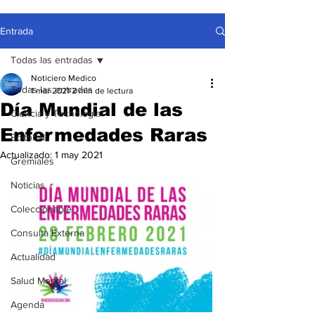
Entrada
Todas las entradas
Noticiero Medico
Todas las entradas
1 mar 2021
2 min de lectura
Día Mundial de las
Ciencia y Tecnología
Enfermedades Raras
Editorial
Actualizado:
1 may 2021
Gremiales
Noticias
Coleccionable
Consulta Externa
Actualidad
Salud Mental
Agenda