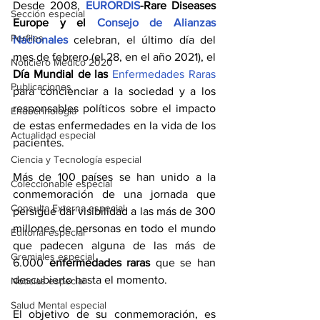
Desde 2008, 
EURORDIS
-Rare Diseases 
Sección especial
Europe y el 
Consejo de Alianzas 
Perfiles
Nacionales
celebran, el último día del 
mes de febrero (el 28, en el año 2021), el 
Noticiero Médico 2020
Día Mundial de las 
Enfermedades Raras
Publicaciones
para concienciar a la sociedad y a los 
responsables políticos sobre el impacto 
Endocrinología
de estas enfermedades en la vida de los 
Actualidad especial
pacientes.
Ciencia y Tecnología especial
Más de 100 países se han unido a la 
Coleccionable especial
conmemoración de una jornada que 
Consulta Externa especial
persigue dar visibilidad a las más de 300 
millones de personas en todo el mundo 
Editorial especial
que padecen alguna de las más de 
Gremiales especial
6.000 
enfermedades raras
 que se han 
descubierto hasta el momento.
Noticias especial
Salud Mental especial
El objetivo de su conmemoración, es 