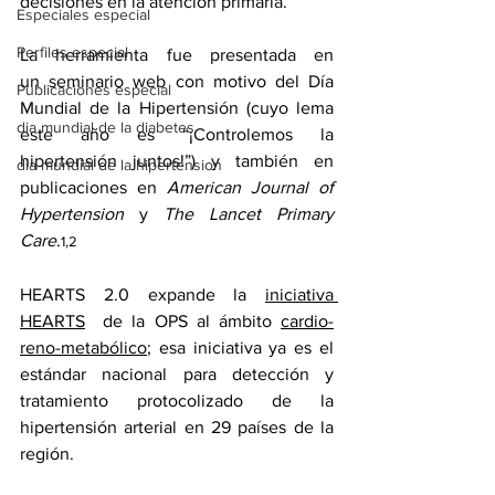
decisiones en la atención primaria.
Especiales especial
Perfiles especial
La herramienta fue presentada en 
un 
seminario web
 con motivo del Día 
Publicaciones especial
Mundial de la Hipertensión (cuyo lema 
dia mundial de la diabetes
este año es “¡Controlemos la 
hipertensión juntos!”) y también en 
dia mundial de la hipertension
publicaciones en 
American Journal of 
Hypertension
 y 
The Lancet Primary 
Care
.
1,2
HEARTS 2.0 expande la 
iniciativa 
HEARTS
  de la OPS al ámbito 
cardio-
reno-metabólico
; esa iniciativa ya es el 
estándar nacional para detección y 
tratamiento protocolizado de la 
hipertensión arterial en 29 países de la 
región.