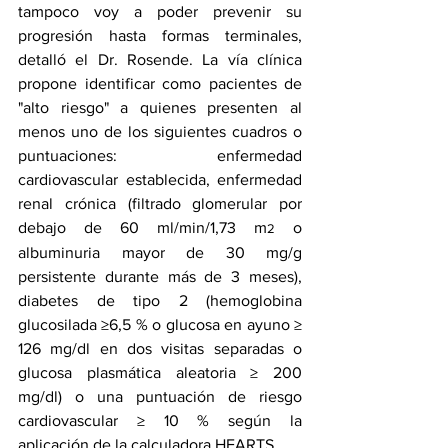
tampoco voy a poder prevenir su 
progresión hasta formas terminales, 
detalló el Dr. Rosende. La vía clínica 
propone identificar como pacientes de 
"alto riesgo" a quienes presenten al 
menos uno de los siguientes cuadros o 
puntuaciones: enfermedad 
cardiovascular establecida, enfermedad 
renal crónica (filtrado glomerular por 
debajo de 60 ml/min/1,73 m
 o 
2
albuminuria mayor de 30 mg/g 
persistente durante más de 3 meses), 
diabetes de tipo 2 (hemoglobina 
glucosilada ≥6,5 % o glucosa en ayuno ≥ 
126 mg/dl en dos visitas separadas o 
glucosa plasmática aleatoria ≥ 200 
mg/dl) o una puntuación de riesgo 
cardiovascular ≥ 10 % según la 
aplicación de la calculadora HEARTS.