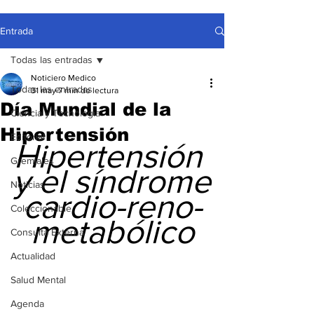
Entrada
Todas las entradas
Noticiero Medico
Todas las entradas
31 may
7 min de lectura
Día Mundial de la
Ciencia y Tecnología
Hipertensión
Editorial
Hipertensión 
Gremiales
y el síndrome
Noticias
cardio-reno-
Coleccionable
metabólico
Consulta Externa
Actualidad
Salud Mental
Agenda