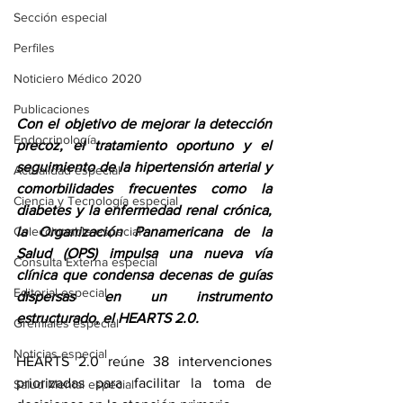
Sección especial
Perfiles
Noticiero Médico 2020
Publicaciones
Con el objetivo de mejorar la detección 
Endocrinología
precoz, el tratamiento oportuno y el 
seguimiento de la hipertensión arterial y 
Actualidad especial
comorbilidades frecuentes como la 
Ciencia y Tecnología especial
diabetes y la enfermedad renal crónica, 
la Organización Panamericana de la 
Coleccionable especial
Salud (OPS) impulsa una nueva vía 
Consulta Externa especial
clínica que condensa decenas de guías 
Editorial especial
dispersas en un instrumento 
estructurado, el HEARTS 2.0.
Gremiales especial
Noticias especial
HEARTS 2.0 reúne 38 intervenciones 
priorizadas para facilitar la toma de 
Salud Mental especial