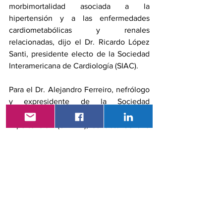
morbimortalidad asociada a la 
hipertensión y a las enfermedades 
cardiometabólicas y renales 
relacionadas, dijo el Dr. Ricardo López 
Santi, presidente electo de la Sociedad 
Interamericana de Cardiología (SIAC).
Para el Dr. Alejandro Ferreiro, nefrólogo 
y expresidente de la Sociedad 
Latinoamericana de Nefrología y 
Hipertensión (SLANH), se trata de una 
herramienta "formidable" que traduce la 
teoría en acción. Subrayó que su ámbito 
de aplicación es la atención primaria —
donde están las y los pacientes— y que 
los especialistas pueden actuar como 
referencia cuando la respuesta clínica 
de un individuo difiera de la esperada.