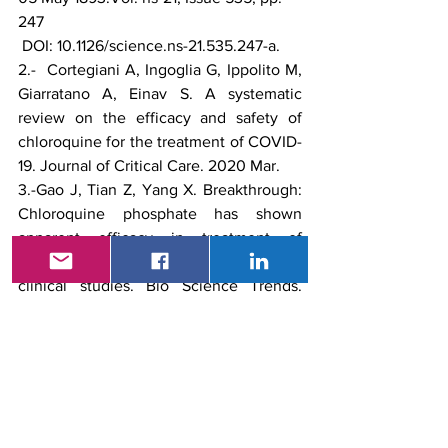
247
 DOI: 10.1126/science.ns-21.535.247-a.
2.-  Cortegiani A, Ingoglia G, Ippolito M, 
Giarratano A, Einav S. A systematic 
review on the efficacy and safety of 
chloroquine for the treatment of COVID-
19. Journal of Critical Care. 2020 Mar.
3.-Gao J, Tian Z, Yang X. Breakthrough: 
Chloroquine phosphate has shown 
apparent efficacy in treatment of 
COVID-19 associated pneumonia in 
clinical studies. Bio Science Trends. 
2020 Feb 29;14(1):72–3.
4.-Rosa S, Santos W. Clinical trials on 
drug repositioning for COVID-19 
treatment. Revista Panamericana de 
Salud Pública [Internet]. 2020; 44:1–13. 
Available from: 