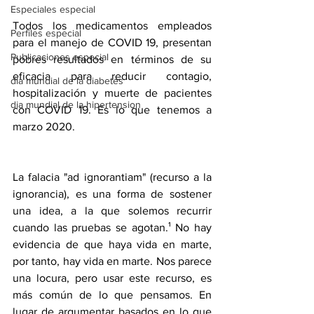
Especiales especial
Todos los medicamentos empleados 
Perfiles especial
para el manejo de COVID 19, presentan 
Publicaciones especial
pobres resultados en términos de su 
eficacia para reducir contagio, 
dia mundial de la diabetes
hospitalización y muerte de pacientes 
dia mundial de la hipertension
con COVID 19. Es lo que tenemos a 
marzo 2020.
La falacia "ad ignorantiam" (recurso a la 
ignorancia), es una forma de sostener 
una idea, a la que solemos recurrir 
cuando las pruebas se agotan.¹ No hay 
evidencia de que haya vida en marte, 
por tanto, hay vida en marte. Nos parece 
una locura, pero usar este recurso, es 
más común de lo que pensamos. En 
lugar de argumentar basados en lo que 