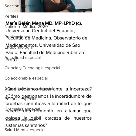
Sección especial
Perfiles
María Belén Mena MD. MPH.PhD (c).
Noticiero Médico 2020
Universidad Central del Ecuador, 
Publicaciones
Facultad de Medicina. Observatorio de 
Medicamentos. Universidad de Sao 
Endocrinología
Paulo, Facultad de Medicina Ribeirao 
Actualidad especial
Preto.
Ciencia y Tecnología especial
Coleccionable especial
Consulta Externa especial
¿Qué podemos hacer ante la incerteza? 
¿Cómo gestionamos la incertidumbre de 
Editorial especial
pruebas científicas a la mitad de lo que 
Gremiales especial
parece una tormenta en altamar que 
golpea la débil carcaza de nuestros 
Noticias especial
sistemas sanitarios?
Salud Mental especial