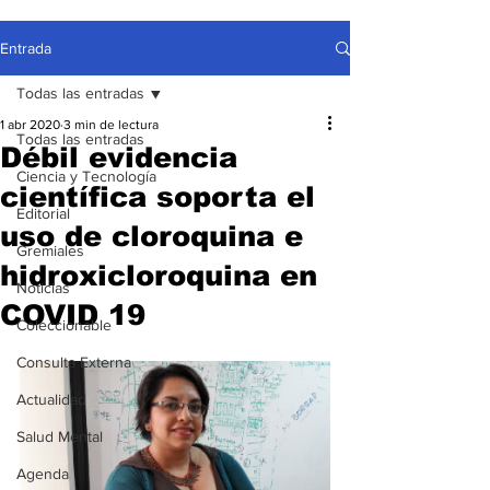
Entrada
Todas las entradas
1 abr 2020
3 min de lectura
Todas las entradas
Débil evidencia
Ciencia y Tecnología
científica soporta el
Editorial
uso de cloroquina e
Gremiales
hidroxicloroquina en
Noticias
COVID 19
Coleccionable
Consulta Externa
Actualidad
Salud Mental
Agenda