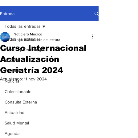
Entrada
Todas las entradas
Noticiero Medico
Todas las entradas
9 ago 2024
0 min de lectura
Curso Internacional
Ciencia y Tecnología
Actualización
Editorial
Geriatría 2024
Gremiales
Actualizado:
11 nov 2024
Noticias
Coleccionable
Consulta Externa
Actualidad
Salud Mental
Agenda