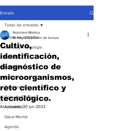
Entrada
Todas las entradas
Noticiero Medico
Todas las entradas
19 may 2023
0 min de lectura
Cultivo,
Ciencia y Tecnología
identificación,
Editorial
diagnóstico de
Gremiales
microorganismos,
Noticias
reto científico y
Coleccionable
tecnológico.
Consulta Externa
Actualizado:
30 jun 2023
Actualidad
Salud Mental
Agenda