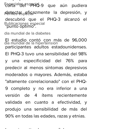
Especiales especial
corta del PHQ-9 que aún pudiera 
detectar eficazmente la depresión, y 
Perfiles especial
descubrió que el PHQ-3 alcanzó el 
Publicaciones especial
"punto óptimo".
dia mundial de la diabetes
El estudio contó con más de 96,000 
dia mundial de la hipertension
participantes adultos estadounidenses. 
El PHQ-3 tuvo una sensibilidad del 98% 
y una especificidad del 76% para 
predecir al menos síntomas depresivos 
moderados o mayores. Además, estaba 
"altamente correlacionado" con el PHQ-
9 completo y no era inferior a una 
versión de 4 ítems recientemente 
validada en cuanto a efectividad, y 
produjo una sensibilidad de más del 
90% en todas las edades, razas y etnias.