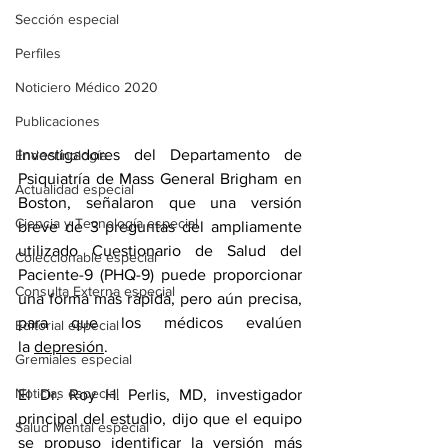
Sección especial
Perfiles
Noticiero Médico 2020
Publicaciones
Investigadores del Departamento de 
Endocrinología
Psiquiatría de Mass General Brigham en 
Actualidad especial
Boston, señalaron que una versión 
Ciencia y Tecnología especial
breve de 3 preguntas del ampliamente 
utilizado Cuestionario de Salud del 
Coleccionable especial
Paciente-9 (PHQ-9) puede proporcionar 
Consulta Externa especial
una forma más rápida, pero aún precisa, 
para que los médicos evalúen 
Editorial especial
la 
depresión
.
Gremiales especial
Noticias especial
El Dr. Roy H. Perlis, MD, investigador 
principal del estudio, dijo que el equipo 
Salud Mental especial
se propuso identificar la versión más 