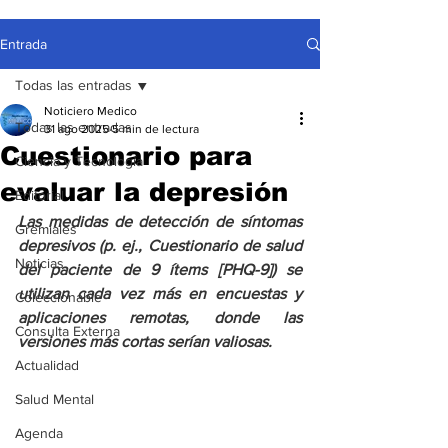
Entrada
Todas las entradas
Noticiero Medico
Todas las entradas
31 ago 2025
5 min de lectura
Cuestionario para
Ciencia y Tecnología
evaluar la depresión
Editorial
Las medidas de detección de síntomas 
Gremiales
depresivos (p. ej., Cuestionario de salud 
Noticias
del paciente de 9 ítems [PHQ-9]) se 
utilizan cada vez más en encuestas y 
Coleccionable
aplicaciones remotas, donde las 
Consulta Externa
versiones más cortas serían valiosas.
Actualidad
Salud Mental
Agenda