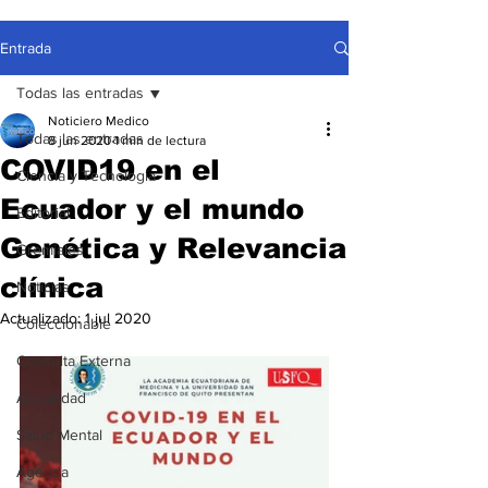
Entrada
Todas las entradas
Noticiero Medico
Todas las entradas
8 jun 2020
1 min de lectura
COVID19 en el
Ciencia y Tecnología
Ecuador y el mundo
Editorial
Genética y Relevancia
Gremiales
clínica
Noticias
Actualizado:
1 jul 2020
Coleccionable
Consulta Externa
Actualidad
Salud Mental
Agenda