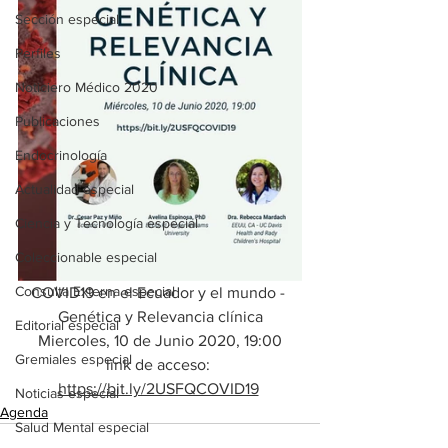
Sección especial
Perfiles
Noticiero Médico 2020
Publicaciones
Endocrinología
Actualidad especial
Ciencia y Tecnología especial
Coleccionable especial
Consulta Externa especial
COVID19 en el Ecuador y el mundo - 
Genética y Relevancia clínica
Editorial especial
Miercoles, 10 de Junio 2020, 19:00
Gremiales especial
link de acceso: 
https://bit.ly/2USFQCOVID19
Noticias especial
Agenda
Salud Mental especial