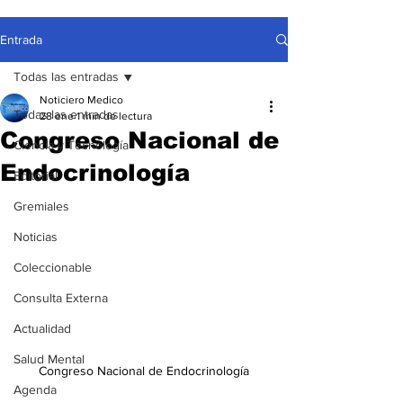
Entrada
Todas las entradas
Noticiero Medico
Todas las entradas
28 ene
1 min de lectura
Congreso Nacional de
Ciencia y Tecnología
Endocrinología
Editorial
Gremiales
Noticias
Coleccionable
Consulta Externa
Actualidad
Salud Mental
Congreso Nacional de Endocrinología
Agenda