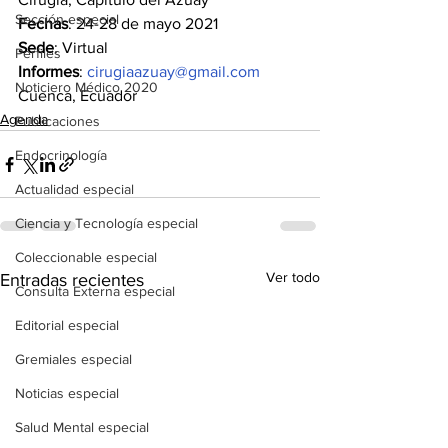
Sección especial
Fechas
: 24-28 de mayo 2021
Sede
: Virtual
Perfiles
Informes
: 
cirugiaazuay@gmail.com
Noticiero Médico 2020
Cuenca, Ecuador
Agenda
Publicaciones
Endocrinología
Actualidad especial
Ciencia y Tecnología especial
Coleccionable especial
Ver todo
Entradas recientes
Consulta Externa especial
Editorial especial
Gremiales especial
Noticias especial
Salud Mental especial