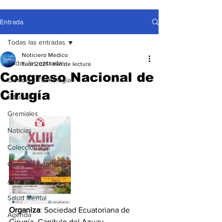
Entrada
Todas las entradas
Noticiero Medico
Todas las entradas
1 abr 2021
1 min de lectura
Congreso Nacional de
Ciencia y Tecnología
Cirugía
Editorial
Gremiales
Noticias
Coleccionable
Consulta Externa
Actualidad
Salud Mental
Organiza
: Sociedad Ecuatoriana de 
Agenda
Cirugía, Capítulo del Azuay