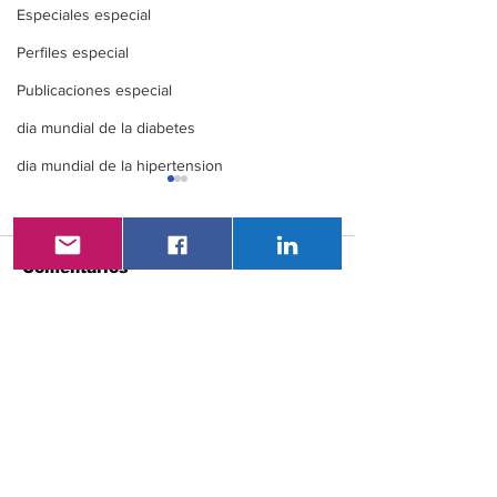
Especiales especial
Perfiles especial
Publicaciones especial
dia mundial de la diabetes
dia mundial de la hipertension
Comentarios
XXI Congreso
VAC- LatAm 2
Escribir un comentario...
Nacional De
Congreso
Endocrinología ENDO
Latinoameric
ECUADOR 360
Vacunología
Vacunación e
etapa de la v
redefiniendo 