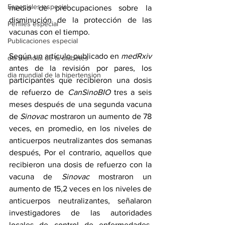
Especiales especial
medio de preocupaciones sobre la 
disminución de la protección de las 
Perfiles especial
vacunas con el tiempo.
Publicaciones especial
Según un artículo publicado en 
medRxiv
dia mundial de la diabetes
antes de la revisión por pares, los 
dia mundial de la hipertension
participantes que recibieron una dosis 
de refuerzo de 
CanSinoBIO
 tres a seis 
meses después de una segunda vacuna 
de 
Sinovac
 mostraron un aumento de 78 
veces, en promedio, en los niveles de 
anticuerpos neutralizantes dos semanas 
después, Por el contrario, aquellos que 
recibieron una dosis de refuerzo con la 
vacuna de 
Sinovac
 mostraron un 
aumento de 15,2 veces en los niveles de 
anticuerpos neutralizantes, señalaron 
investigadores de las autoridades 
locales de control de enfermedades, 