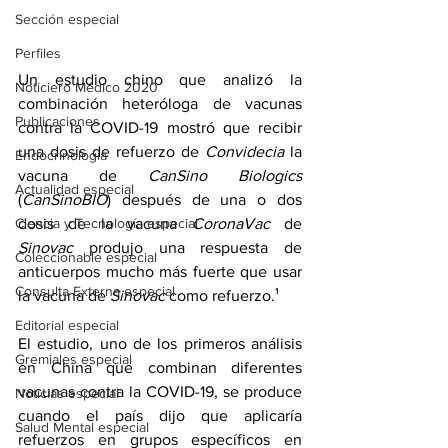
Sección especial
Perfiles
Un 
estudio
 chino que analizó la 
Noticiero Médico 2020
combinación heteróloga de vacunas 
Publicaciones
contra la COVID-19 mostró que recibir 
una dosis de refuerzo de 
Convidecia
 la 
Endocrinología
vacuna de 
CanSino Biologics
Actualidad especial
(
CanSinoBIO
) después de una o dos 
Ciencia y Tecnología especial
dosis de la vacuna 
CoronaVac
 de 
Sinovac 
produjo una respuesta de 
Coleccionable especial
anticuerpos mucho más fuerte que usar 
Consulta Externa especial
la vacuna de 
Sinovac
 como refuerzo.¹
Editorial especial
El estudio, uno de los primeros análisis 
Gremiales especial
en China que combinan diferentes 
vacunas contra la COVID-19, se produce 
Noticias especial
cuando el país dijo que aplicaría 
Salud Mental especial
refuerzos en grupos específicos en 