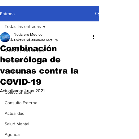
Entrada
Todas las entradas
Noticiero Medico
Todas las entradas
1 oct 2021
2 min de lectura
Combinación
Ciencia y Tecnología
heteróloga de
Editorial
vacunas contra la
Gremiales
COVID-19
Noticias
Actualizado:
1 nov 2021
Coleccionable
Consulta Externa
Actualidad
Salud Mental
Agenda