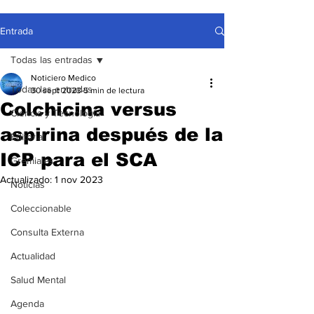
Entrada
Todas las entradas
Noticiero Medico
Todas las entradas
30 sept 2023
5 min de lectura
Colchicina versus
Ciencia y Tecnología
aspirina después de la
Editorial
ICP para el SCA
Gremiales
Actualizado:
1 nov 2023
Noticias
Coleccionable
Consulta Externa
Actualidad
Salud Mental
Agenda