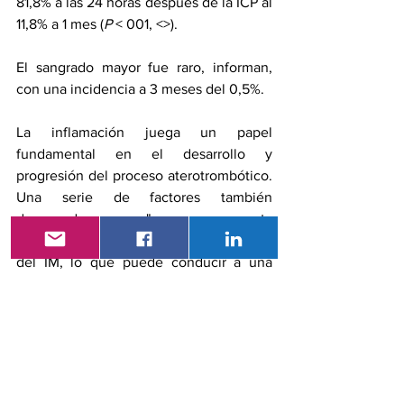
81,8% a las 24 horas después de la ICP al 
11,8% a 1 mes (
P
 < 001, <>).
El sangrado mayor fue raro, informan, 
con una incidencia a 3 meses del 0,5%.
La inflamación juega un papel 
fundamental en el desarrollo y 
progresión del proceso aterotrombótico. 
Una serie de factores también 
desencadenan "una respuesta 
inflamatoria intensa" en la fase aguda 
del IM, lo que puede conducir a una 
remodelación miocárdica adversa. En el 
presente estudio, los niveles 
inflamatorios se redujeron rápidamente.
Los autores señalaron varias 
limitaciones. Por ejemplo, todos los 