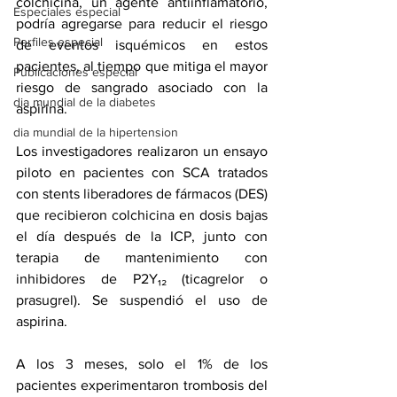
colchicina
, un agente antiinflamatorio, 
Especiales especial
podría agregarse para reducir el riesgo 
Perfiles especial
de eventos isquémicos en estos 
pacientes, al tiempo que mitiga el mayor 
Publicaciones especial
riesgo de sangrado asociado con la 
dia mundial de la diabetes
aspirina.
dia mundial de la hipertension
Los investigadores realizaron un ensayo 
piloto en pacientes con SCA tratados 
con stents liberadores de fármacos (DES) 
que recibieron colchicina en dosis bajas 
el día después de la ICP, junto con 
terapia de mantenimiento con 
inhibidores de P2Y
₁₂
 (ticagrelor o 
prasugrel). Se suspendió el uso de 
aspirina.
A los 3 meses, solo el 1% de los 
pacientes experimentaron trombosis del 