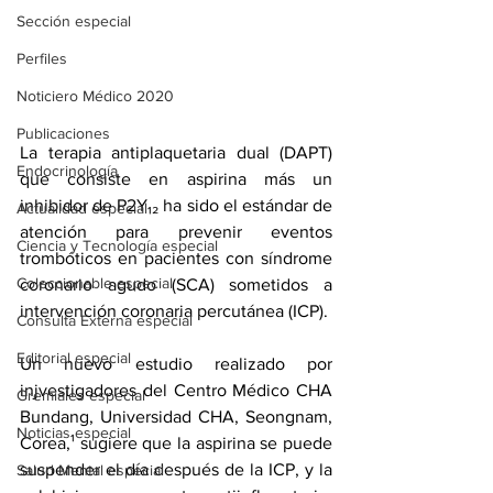
Sección especial
Perfiles
Noticiero Médico 2020
Publicaciones
La terapia antiplaquetaria dual (DAPT) 
Endocrinología
que consiste en 
aspirina
 más un 
inhibidor de P2Y₁₂ ha sido el estándar de 
Actualidad especial
atención para prevenir eventos 
Ciencia y Tecnología especial
trombóticos en pacientes con 
síndrome 
Coleccionable especial
coronario agudo
 (SCA) sometidos a 
intervención coronaria percutánea
 (ICP).
Consulta Externa especial
Editorial especial
Un nuevo estudio realizado por 
injvestigadores del Centro Médico CHA 
Gremiales especial
Bundang, Universidad CHA, Seongnam, 
Noticias especial
Corea,¹ sugiere que la aspirina se puede 
suspender el día después de la ICP, y la 
Salud Mental especial