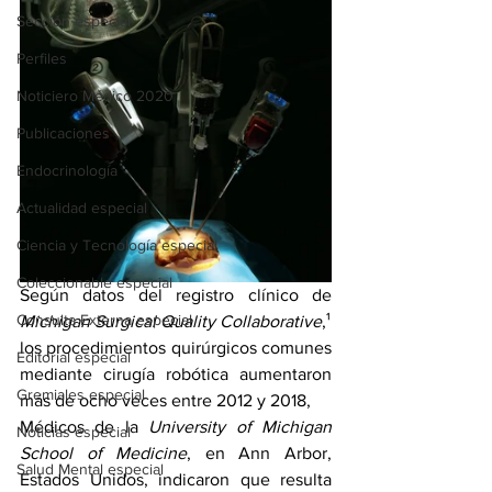
Sección especial
Perfiles
Noticiero Médico 2020
Publicaciones
Endocrinología
Actualidad especial
Ciencia y Tecnología especial
Coleccionable especial
Según datos del registro clínico de 
Consulta Externa especial
Michigan Surgical Quality Collaborative
,¹
los procedimientos quirúrgicos comunes 
Editorial especial
mediante cirugía robótica aumentaron 
Gremiales especial
más de ocho veces entre 2012 y 2018,
Médicos de la 
University of Michigan 
Noticias especial
School of Medicine
, en Ann Arbor, 
Salud Mental especial
Estados Unidos, indicaron que resulta 