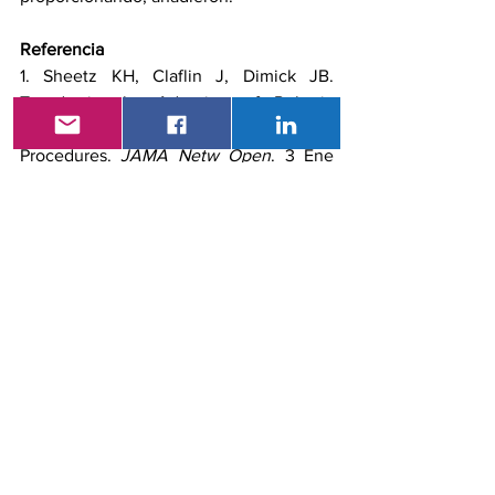
Referencia
1. Sheetz KH, Claflin J, Dimick JB. 
Trends in the Adoption of Robotic 
Surgery for Common Surgical 
Procedures. 
JAMA Netw Open
. 3 Ene 
2020;3(1):e1918911. doi: 
10.1001/jamanetworkopen.2019.18911. 
PMID: 31922557. 
Fuente
Consulta Externa
Ver todo
Entradas recientes