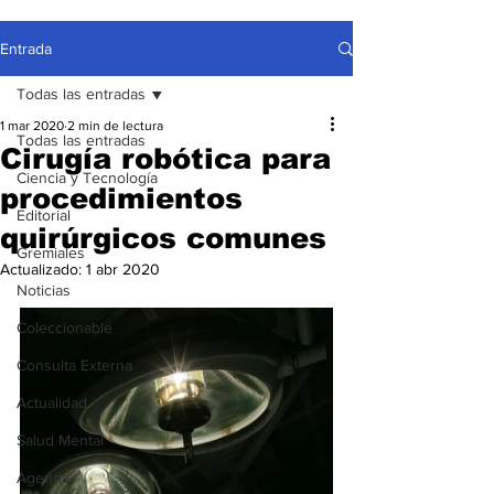
Entrada
Todas las entradas
1 mar 2020
2 min de lectura
Todas las entradas
Cirugía robótica para
Ciencia y Tecnología
procedimientos
Editorial
quirúrgicos comunes
Gremiales
Actualizado:
1 abr 2020
Noticias
Coleccionable
Consulta Externa
Actualidad
Salud Mental
Agenda