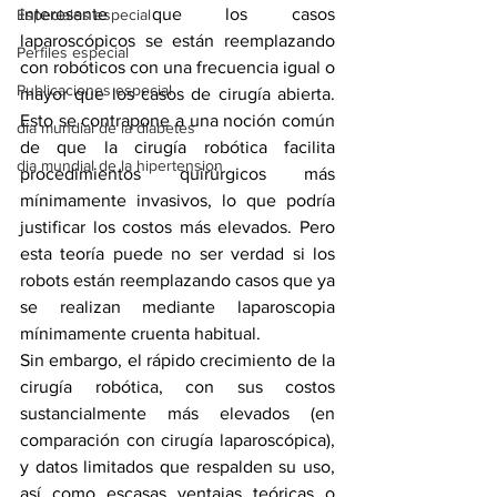
interesante que los casos 
Especiales especial
laparoscópicos se están reemplazando 
Perfiles especial
con robóticos con una frecuencia igual o 
Publicaciones especial
mayor que los casos de cirugía abierta. 
Esto se contrapone a una noción común 
dia mundial de la diabetes
de que la cirugía robótica facilita 
dia mundial de la hipertension
procedimientos quirúrgicos más 
mínimamente invasivos, lo que podría 
justificar los costos más elevados. Pero 
esta teoría puede no ser verdad si los 
robots están reemplazando casos que ya 
se realizan mediante laparoscopia 
mínimamente cruenta habitual.
Sin embargo, el rápido crecimiento de la 
cirugía robótica, con sus costos 
sustancialmente más elevados (en 
comparación con cirugía laparoscópica), 
y datos limitados que respalden su uso, 
así como escasas ventajas teóricas o 