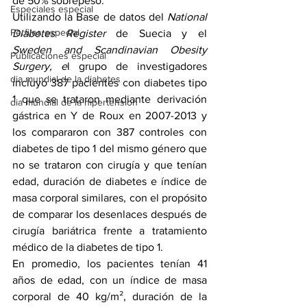
de 50% sobrepeso.
Especiales especial
Utilizando la Base de datos del 
National 
Perfiles especial
Diabetes Register 
de Suecia y el 
Sweden and Scandinavian Obesity 
Publicaciones especial
Surgery, e
l grupo de investigadores 
dia mundial de la diabetes
incluyó 387 pacientes con diabetes tipo 
1 que se trataron mediante derivación 
dia mundial de la hipertension
gástrica en Y de Roux en 2007-2013 y 
los compararon con 387 controles con 
diabetes de tipo 1 del mismo género que 
no se trataron con cirugía y que tenían 
edad, duración de diabetes e índice de 
masa corporal similares, con el propósito 
de comparar los desenlaces después de 
cirugía bariátrica frente a tratamiento 
médico de la diabetes de tipo 1.
En promedio, los pacientes tenían 41 
años de edad, con un índice de masa 
corporal de 40 kg/m², duración de la 