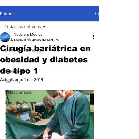
Entrada
Todas las entradas
Noticiero Medico
Todas las entradas
1 nov 2019
3 min de lectura
Cirugía bariátrica en
Ciencia y Tecnología
obesidad y diabetes
Editorial
de tipo 1
Gremiales
Actualizado:
1 dic 2019
Noticias
Coleccionable
Consulta Externa
Actualidad
Salud Mental
Agenda