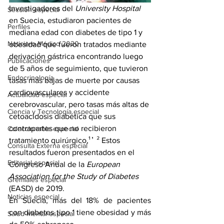
Investigadores del 
University Hospital
Sección especial
en Suecia, estudiaron pacientes de 
Perfiles
mediana edad con diabetes de tipo 1 y 
Noticiero Médico 2020
obesidad que fueron tratados mediante 
derivación gástrica encontrando luego 
Publicaciones
de 5 años de seguimiento, que tuvieron 
Endocrinología
tasas más bajas de muerte por causas 
cardiovasculares y accidente 
Actualidad especial
cerebrovascular, pero tasas más altas de 
Ciencia y Tecnología especial
cetoacidosis diabética que sus 
contrapartes que no recibieron 
Coleccionable especial
tratamiento quirúrgico,¹ ̓  ² Estos 
Consulta Externa especial
resultados fueron presentados en el 
Editorial especial
Congreso Anual de la 
European 
Association for the Study of Diabetes 
Gremiales especial
(EASD) de 2019.
Noticias especial
En Suecia, más del 18% de pacientes 
con diabetes tipo 1 tiene obesidad y más 
Salud Mental especial