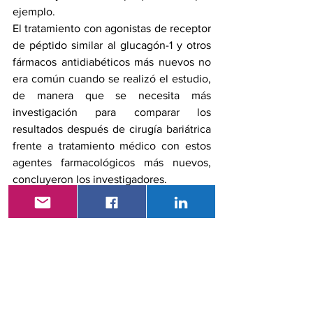
ejemplo.
El tratamiento con agonistas de receptor 
de péptido similar al glucagón-1 y otros 
fármacos antidiabéticos más nuevos no 
era común cuando se realizó el estudio, 
de manera que se necesita más 
investigación para comparar los 
resultados después de cirugía bariátrica 
frente a tratamiento médico con estos 
agentes farmacológicos más nuevos, 
concluyeron los investigadores.
Referencias
1. Höskuldsdottir G. Bariatric surgery 
holds potential CV benefits, 
hyperglycemia risks for adults with type 
1 diabetes. Abstract 91. EASD 2019 