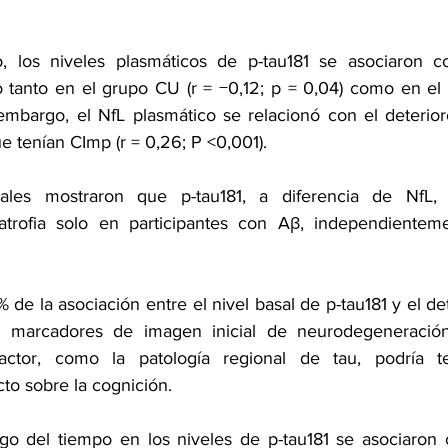
io, los niveles plasmáticos de p-tau181 se asociaron c
o tanto en el grupo CU (r = −0,12; p = 0,04) como en el 
 embargo, el NfL plasmático se relacionó con el deterioro
e tenían CImp (r = 0,26; P <0,001).
onales mostraron que p-tau181, a diferencia de NfL,
trofia solo en participantes con Aβ, independienteme
 de la asociación entre el nivel basal de p-tau181 y el det
 marcadores de imagen inicial de neurodegeneración.
actor, como la patología regional de tau, podría t
to sobre la cognición.
go del tiempo en los niveles de p-tau181 se asociaron c