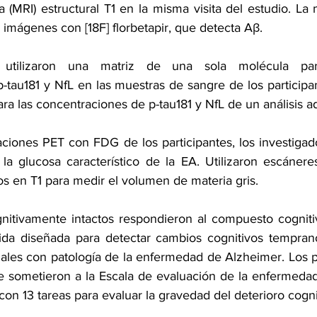
 (MRI) estructural T1 en la misma visita del estudio. La 
imágenes con [18F] florbetapir, que detecta Aβ.
s utilizaron una matriz de una sola molécula para
-tau181 y NfL en las muestras de sangre de los participan
ara las concentraciones de p-tau181 y NfL de un análisis ad
aciones PET con FDG de los participantes, los investigad
a glucosa característico de la EA. Utilizaron escánere
 en T1 para medir el volumen de materia gris.
gnitivamente intactos respondieron al compuesto cognitiv
da diseñada para detectar cambios cognitivos temprano
les con patología de la enfermedad de Alzheimer. Los pa
se sometieron a la Escala de evaluación de la enfermedad
con 13 tareas para evaluar la gravedad del deterioro cogni