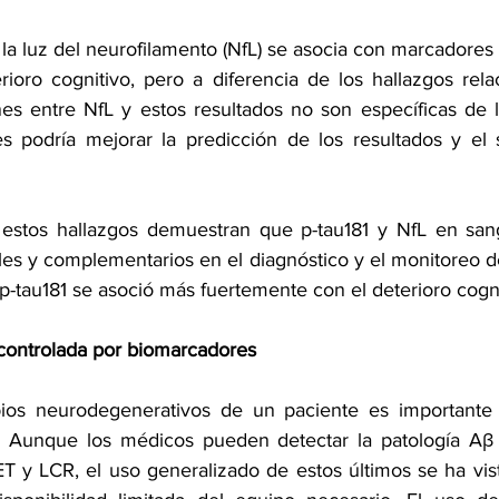
, la luz del neurofilamento (NfL) se asocia con marcadore
ioro cognitivo, pero a diferencia de los hallazgos rel
ones entre NfL y estos resultados no son específicas de l
 podría mejorar la predicción de los resultados y el s
 estos hallazgos demuestran que p-tau181 y NfL en sang
ales y complementarios en el diagnóstico y el monitoreo 
p-tau181 se asoció más fuertemente con el deterioro cogn
ontrolada por biomarcadores
ios neurodegenerativos de un paciente es importante pa
. Aunque los médicos pueden detectar la patología Aβ y
 y LCR, el uso generalizado de estos últimos se ha vist