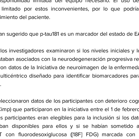
isponibilidad limitada del equipo necesario. El uso de
limitado por estos inconvenientes, por lo que podría
imiento del paciente.
han sugerido que p-tau181 es un marcador del estado de E
 los investigadores examinaron si los niveles iniciales y l
staban asociados con la neurodegeneración progresiva rel
on datos de la Iniciativa de neuroimagen de la enfermed
ulticéntrico diseñado para identificar biomarcadores para
.
leccionaron datos de los participantes con deterioro cogn
Cimp) que participaron en la iniciativa entre el 1 de febrer
 participantes eran elegibles para la inclusión si los dat
ban disponibles para ellos y si se habían sometido 
T con fluorodesoxiglucosa ([18F] FDG) marcada con 