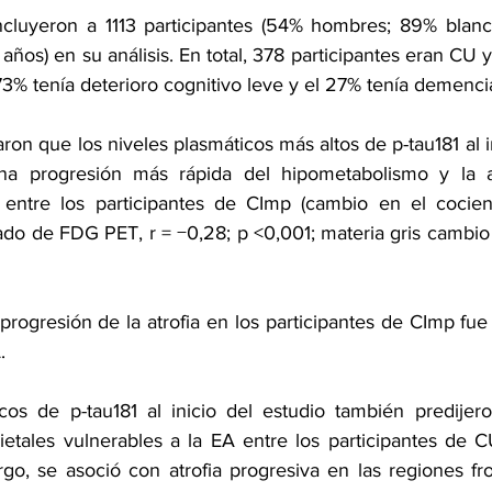
ncluyeron a 1113 participantes (54% hombres; 89% blanc
años) en su análisis. En total, 378 participantes eran CU 
73% tenía deterioro cognitivo leve y el 27% tenía demenc
ron que los niveles plasmáticos más altos de p-tau181 al in
a progresión más rápida del hipometabolismo y la at
 entre los participantes de CImp (cambio en el cocient
ado de FDG PET, r = −0,28; p <0,001; materia gris cambio 
progresión de la atrofia en los participantes de CImp fue
.
cos de p-tau181 al inicio del estudio también predijeron
etales vulnerables a la EA entre los participantes de CU 
go, se asoció con atrofia progresiva en las regiones fro