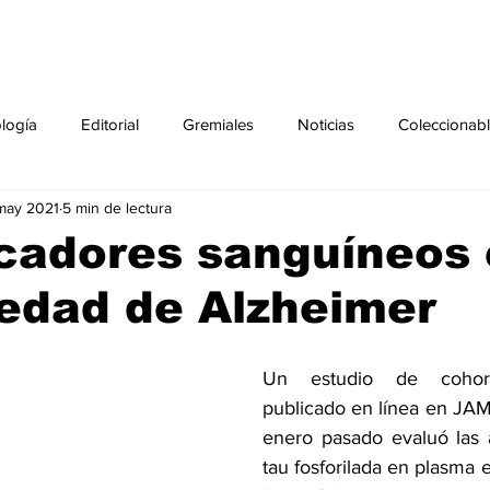
ología
Editorial
Gremiales
Noticias
Coleccionab
may 2021
5 min de lectura
Agenda
Sección especial
Perfiles
Noticiero Médic
cadores sanguíneos 
edad de Alzheimer
pecial
Ciencia y Tecnología especial
Coleccionable especi
Un estudio de cohorte
torial especial
Gremiales especial
Noticias especial
publicado en línea en JA
enero pasado evaluó las 
tau fosforilada en plasma en
especial
Publicaciones especial
dia mundial de la diabetes