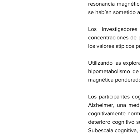
resonancia magnética
se habían sometido a 
Los investigadore
concentraciones de p
los valores atípicos p
Utilizando las explor
hipometabolismo de l
magnética ponderados
Los participantes co
Alzheimer, una medi
cognitivamente norma
deterioro cognitivo 
Subescala cognitiva, 