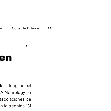
le
Consulta Externa
o 2020
Publicaciones
en
al
 longitudinal 
Salud Mental especial
MA Neurology en 
asociaciones de 
 la treonina 181 