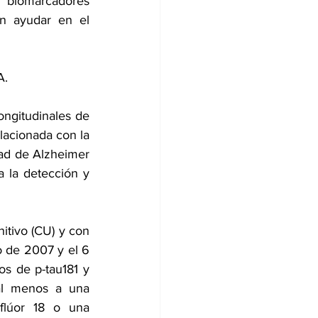
 biomarcadores 
n ayudar en el 
A.
ongitudinales de 
acionada con la 
ad de Alzheimer 
 la detección y 
itivo (CU) y con 
o de 2007 y el 6 
os de p-tau181 y 
al menos a una 
flúor 18 o una 