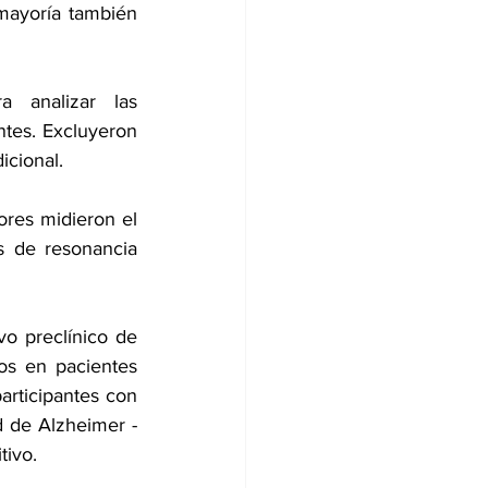
mayoría también 
 analizar las 
tes. Excluyeron 
icional. 
ores midieron el 
s de resonancia 
o preclínico de 
s en pacientes 
rticipantes con 
 de Alzheimer - 
tivo.