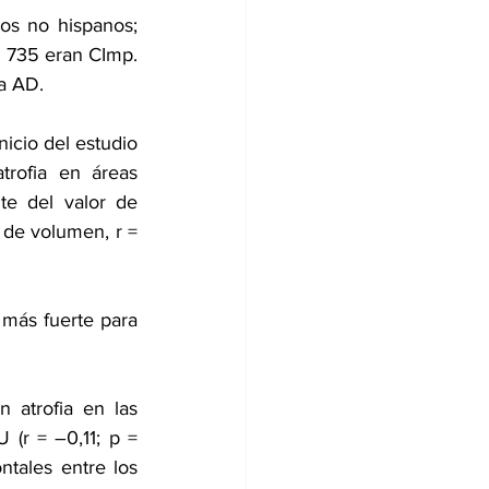
os no hispanos; 
y 735 eran CImp. 
ia AD.
icio del estudio 
rofia en áreas 
e del valor de 
de volumen, r = 
 más fuerte para 
 atrofia en las 
(r = –0,11; p = 
ntales entre los 