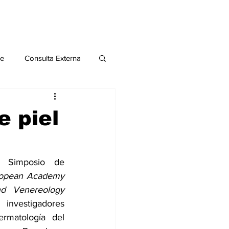
le
Consulta Externa
o 2020
Publicaciones
e piel
al
 Simposio de 
opean Academy 
Salud Mental especial
of Dermatology and Venereology 
 investigadores 
rmatología del 