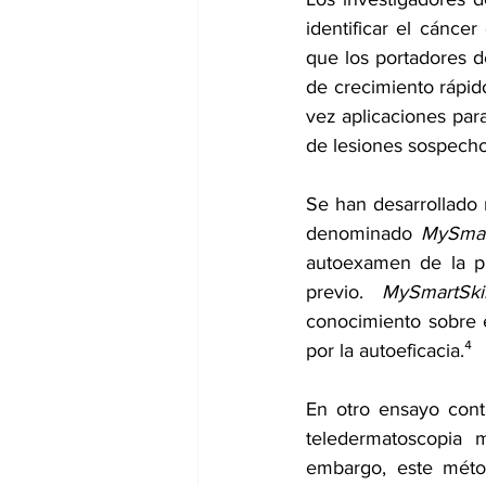
identificar el cánce
que los portadores 
de crecimiento rápido
vez aplicaciones par
de lesiones sospecho
Se han desarrollado m
denominado 
MySmar
autoexamen de la pi
previo. 
MySmartSki
conocimiento sobre e
por la autoeficacia.⁴
En otro ensayo contr
teledermatoscopia 
embargo, este méto