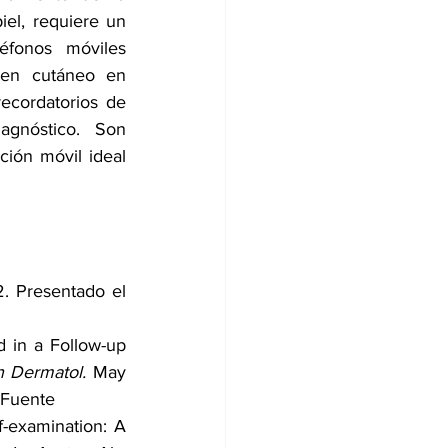
el, requiere un 
éfonos móviles 
en cutáneo en 
ecordatorios de 
agnóstico. Son 
ión móvil ideal 
 Presentado el 
 in a Follow-up 
h Dermatol.
 May 
Fuente
-examination: A 