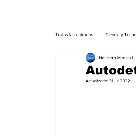
Todas las entradas
Ciencia y Tecn
Noticiero Medico
1 
Actualidad
Salud Mental
Autodet
Actualizado:
31 jul 2022
Endocrinología
Actualidad es
Consulta Externa especial
Edi
Especiales especial
Perfiles 