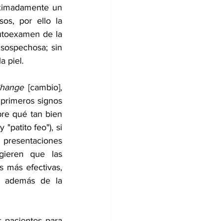
ximadamente un 
s, por ello la 
toexamen de la 
sospechosa; sin 
a piel.
hange
 [cambio], 
 primeros signos 
bre qué tan bien 
atito feo"), si 
presentaciones 
ieren que las 
 más efectivas, 
, además de la 
 pacientes para 