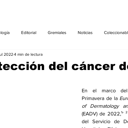
ología
Editorial
Gremiales
Noticias
Coleccionab
jul 2022
4 min de lectura
Agenda
Sección especial
Perfiles
Noticiero Médic
ección del cáncer d
pecial
Ciencia y Tecnología especial
Coleccionable especi
En el marco del
Primavera de la 
Eur
torial especial
Gremiales especial
Noticias especial
(EADV) de 2022,¹′ ² 
del Servicio de De
especial
Publicaciones especial
dia mundial de la diabetes