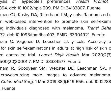
alysis of laypeople's preferences. 
Health Promot 
394. doi: 10.1002/hpja.509. PMID: 34133807. 
Fuente
an CJ, Kashy DA, Ritterband LM, y cols. Randomized cont
n web-based intervention to promote skin self-exami
ng individuals diagnosed with melanoma. 
Transl Beh
1472. doi: 10.1093/tbm/ibaa103. PMID: 33904921. 
Fuente
am C, Vagenas D, Loescher LJ, y cols. Accuracy of 
or skin self-examinations in adults at high risk of skin 
d controlled trial. 
Lancet Digit Health.
 Mar 2020;2(3):
500(20)30001-7. PMID: 33334577. 
Fuente
atham R, Goodyear SM, Webster DE, Leachman SA. M
r crowdsourcing mole images to advance melanoma ea
 Cutan Med Surg.
 1 Mar 2019;38(1):E49-E56. doi: 10.12788/
 
Fuente