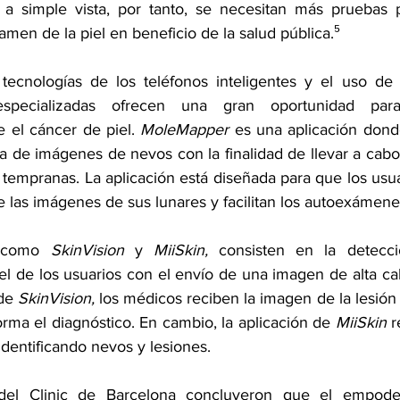
a simple vista, por tanto, se necesitan más pruebas pa
men de la piel en beneficio de la salud pública.⁵
tecnologías de los teléfonos inteligentes y el uso de 
specializadas ofrecen una gran oportunidad par
 el cáncer de piel. 
MoleMapper
 es una aplicación donde
a de imágenes de nevos con la finalidad de llevar a cabo
empranas. La aplicación está diseñada para que los usuar
e las imágenes de sus lunares y facilitan los autoexámenes
, como 
SkinVision
 y 
MiiSkin,
 consisten en la detecci
l de los usuarios con el envío de una imagen de alta cal
de 
SkinVision,
 los médicos reciben la imagen de la lesió
rma el diagnóstico. En cambio, la aplicación de 
MiiSkin
 
dentificando nevos y lesiones.
 del Clinic de Barcelona concluyeron que el empode