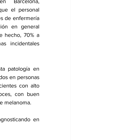
en Barcelona, 
ue el personal 
s de enfermería 
ión en general 
e hecho, 70% a 
 incidentales 
a patología en 
dos en personas 
entes con alto 
oces, con buen 
 de melanoma. 
agnosticando en 