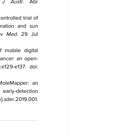
J Austr.
 Abr 
rolled trial of 
nation and sun 
av Med.
 29 Jul 
mobile digital 
cancer: an open-
e129-e137. doi: 
oleMapper: an 
rly-detection 
j.sder.2019.001. 