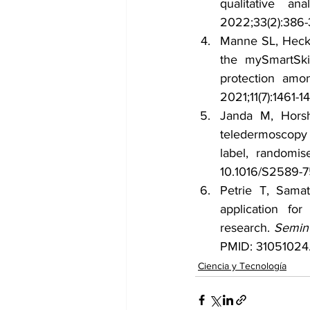
qualitative an
2022;33(2):386-
Manne SL, Heckm
the mySmartSki
protection amo
2021;11(7):1461-
Janda M, Horsh
teledermoscopy f
label, randomise
10.1016/S2589-7
Petrie T, Sam
application fo
research. 
Semin
PMID: 31051024.
Ciencia y Tecnología