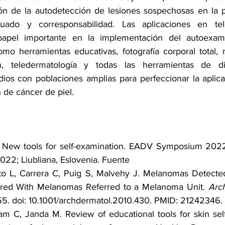
ón de la autodetección de lesiones sospechosas en la pi
uado y corresponsabilidad. Las aplicaciones en tel
apel importante en la implementación del autoexam
o herramientas educativas, fotografía corporal total, r
ón, teledermatología y todas las herramientas de di
ios con poblaciones amplias para perfeccionar la aplicac
 de cáncer de piel.
 New tools for self-examination. EADV Symposium 2022.
22; Liubliana, Eslovenia. 
Fuente
tto L, Carrera C, Puig S, Malvehy J. Melanomas Detected
ed With Melanomas Referred to a Melanoma Unit. 
Arc
55. doi: 10.1001/archdermatol.2010.430. PMID: 21242346. 
m C, Janda M. Review of educational tools for skin self