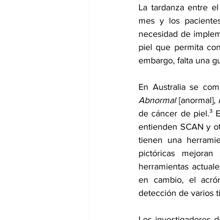
La tardanza entre e
mes y los pacientes
necesidad de implem
piel que permita con
embargo, falta una gu
En Australia se com
Abnormal
 [anormal], 
de 
cáncer de piel
.³ 
entienden SCAN y otr
tienen una herramie
pictóricas mejoran
herramientas actual
en cambio, el acró
detección de varios 
Los investigadores d