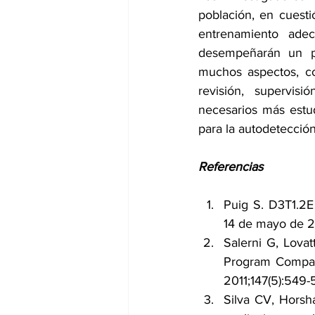
población, en cuesti
entrenamiento adec
desempeñarán un p
muchos aspectos, com
revisión, supervisi
necesarios más estud
para la autodetección
Referencias
Puig S. D3T1.2E
14 de mayo de 20
Salerni G, Lova
Program Compar
2011;147(5):549-
Silva CV, Horsha