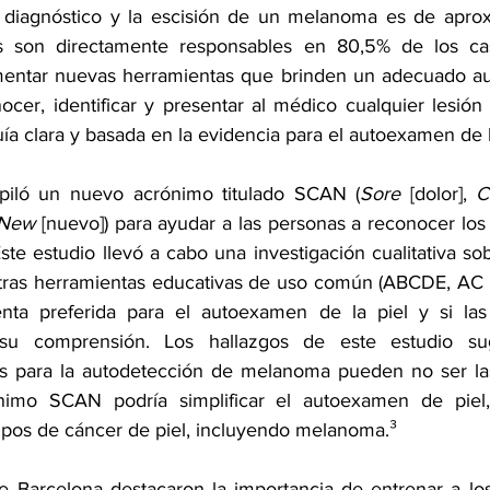
l diagnóstico y la escisión de un melanoma es de apro
 son directamente responsables en 80,5% de los caso
entar nuevas herramientas que brinden un adecuado au
ocer, identificar y presentar al médico cualquier lesión 
ía clara y basada en la evidencia para el autoexamen de l
piló un nuevo acrónimo titulado SCAN (
Sore
 [dolor], 
C
New
 [nuevo]) para ayudar a las personas a reconocer los
Este estudio llevó a cabo una investigación cualitativa so
as herramientas educativas de uso común (ABCDE, AC y "p
nta preferida para el autoexamen de la piel y si las 
 su comprensión. Los hallazgos de este estudio sug
es para la autodetección de melanoma pueden no ser las
nimo SCAN podría simplificar el autoexamen de piel
tipos de cáncer de piel, incluyendo melanoma.³
e Barcelona destacaron la importancia de entrenar a los